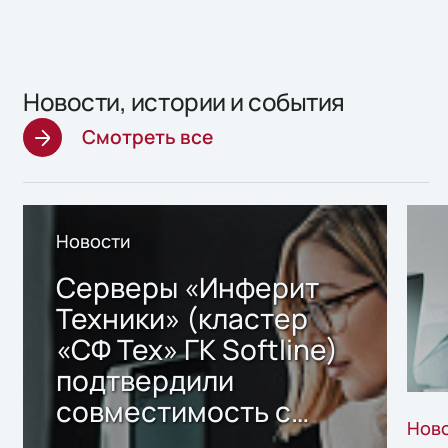
Новости, истории и события
Смотреть все
Новости
Серверы «Инферит
Техники» (кластер
«СФ Тех» ГК Softline)
подтвердили
совместимость с
Нов
решением Sharx