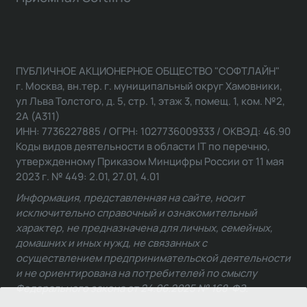
ПУБЛИЧНОЕ АКЦИОНЕРНОЕ ОБЩЕСТВО "СОФТЛАЙН"
г. Москва, вн.тер. г. муниципальный округ Хамовники,
ул Льва Толстого, д. 5, стр. 1, этаж 3, помещ. 1, ком. №2,
2А (А311)
ИНН: 7736227885 / ОГРН: 1027736009333 / ОКВЭД: 46.90
Коды видов деятельности в области IT по перечню,
утвержденному Приказом Минцифры России от 11 мая
2023 г. № 449: 2.01, 27.01, 4.01
Информация, представленная на сайте, носит
исключительно справочный и ознакомительный
характер, не предназначена для личных, семейных,
домашних и иных нужд, не связанных с
осуществлением предпринимательской деятельности
и не ориентирована на потребителей по смыслу
Федерального закона от 24.06.2025 № 168-ФЗ.