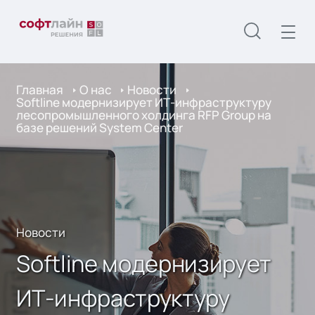
Главная
О нас
Новости
Softline модернизирует ИТ-инфраструктуру
лесопромышленного холдинга RFP Group на
базе решений System Center
Новости
Softline модернизирует
ИТ-инфраструктуру