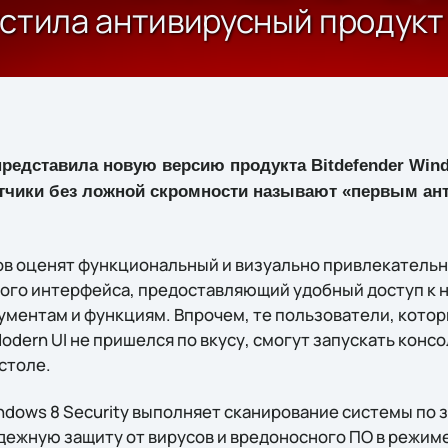
устила антивирусный продукт
редставила новую версию продукта Bitdefender Windo
тчики без ложной скромности называют «первым ан
в оценят функциональный и визуально привлекатель
ого интерфейса, предоставляющий удобный доступ к 
ментам и функциям. Впрочем, те пользователи, кото
dern UI не пришелся по вкусу, смогут запускать конс
 столе.
ndows 8 Security выполняет сканирование системы по 
дежную защиту от вирусов и вредоносного ПО в режиме