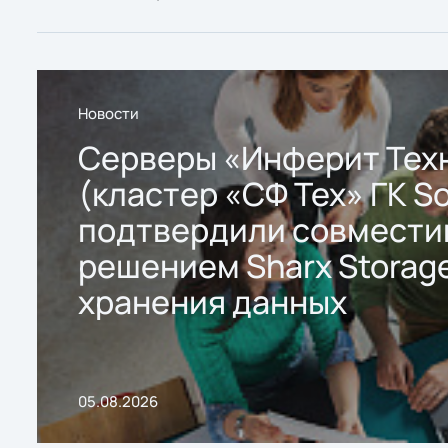
Новости
Серверы «Инферит Тех
(кластер «СФ Тех» ГК So
подтвердили совмести
решением Sharx Storage
хранения данных
05.08.2026