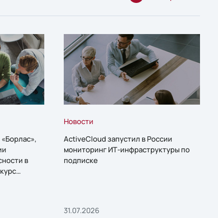
Новости
 «Борлас»,
ActiveCloud запустил в России
ии
мониторинг ИТ-инфраструктуры по
сности в
подписке
курс
31.07.2026