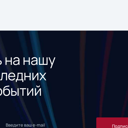
 на нашу
следних
обытий
Подпис