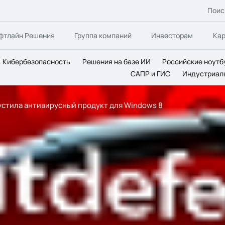
Поис
фтлайн Решения
Группа компаний
Инвесторам
Ка
Кибербезопасность
Решения на базе ИИ
Российские ноутб
САПР и ГИС
Индустриал
устила антивирусный продукт для Windows 8