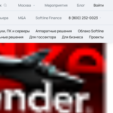
к
Москва
Мероприятия
Блог
Войти
рьера
M&A
Softline Finance
8 (800) 232-0023
уки, ПК и серверы
Аппаратные решения
Облако Softline
ьные решения
Для госсектора
Для бизнеса
Проекты