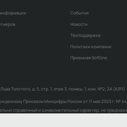
 информации
События
ртнеров
Новости
Техподдержка
Политики компании
Приемная Softline
ва Толстого, д. 5, стр. 1, этаж 3, помещ. 1, ком. №2, 2А (А311)
жденному Приказом Минцифры России от 11 мая 2023 г. № 449: 2
ельно справочный и ознакомительный характер, не предназна
ельности и не ориентирована на потребителей по смыслу Ф