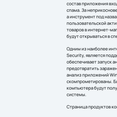
состав приложения вхо
спама. За неприкоснове
а инструмент под назва
пользовательской актив
товаров в интернет-ма
будут открываться в с
Одним из наиболее инт
Security, является под
обеспечивает запуск ан
предотвратить заражен
анализ приложений Win
скомпрометированы. Бл
компьютера будут полу
системы.
Страница продуктов ко