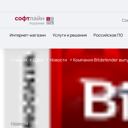
Со
Интернет-магазин
Услуги и решения
Российское ПО
Главная
О нас
Новости
Компания Bitdefender вып
Новости