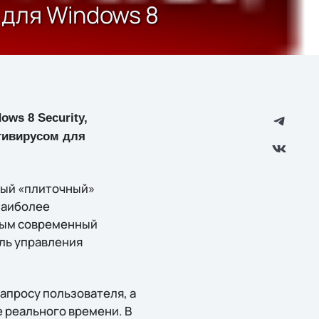
 для Windows 8
ws 8 Security,
тивирусом для
ный «плиточный»
наиболее
рым современный
оль управления
запросу пользователя, а
 реального времени. В