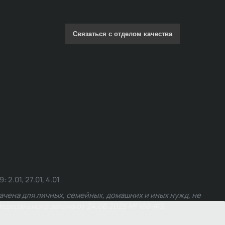
Связаться с отделом качества
.01, 27.01, 4.01
чена для личных, семейных, домашних и иных нужд, не
едерального закона от 24.06.2025 № 168-ФЗ.