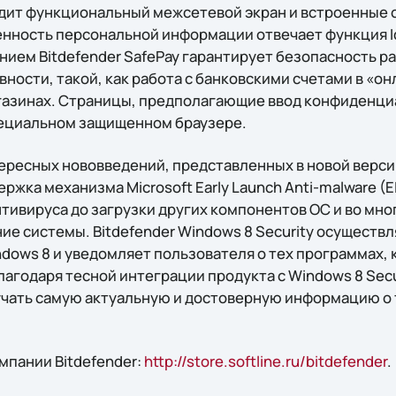
дит функциональный межсетевой экран и встроенные 
нность персональной информации отвечает функция Ide
нием Bitdefender SafePay гарантирует безопасность р
ности, такой, как работа с банковскими счетами в «он
газинах. Страницы, предполагающие ввод конфиденц
пециальном защищенном браузере.
ересных нововведений, представленных в новой версии
держка механизма Microsoft Early Launch Anti-malware (
тивируса до загрузки других компонентов ОС и во мно
ие системы. Bitdefender Windows 8 Security осуществ
dows 8 и уведомляет пользователя о тех программах,
агодаря тесной интеграции продукта с Windows 8 Secu
чать самую актуальную и достоверную информацию о
мпании Bitdefender:
http://store.softline.ru/bitdefender
.