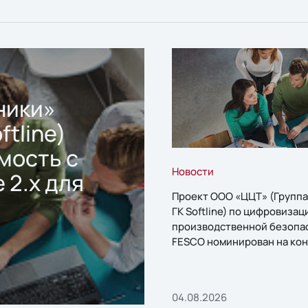
ники»
ftline)
мость с
Новости
 2.x для
Проект ООО «ЦЦТ» (Группа
ГК Softline) по цифровизац
производственной безопа
FESCO номинирован на кон
«1С:Проект года»
04.08.2026