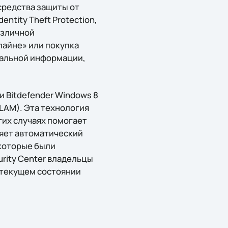
средства защиты от
ntity Theft Protection,
азличной
лайне» или покупка
иальной информации,
 Bitdefender Windows 8
ELAM). Эта технология
гих случаях помогает
ляет автоматический
 которые были
rity Center владельцы
 текущем состоянии