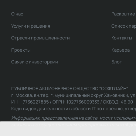
О нас
Раскрытие
Услуги и решения
Список па
Отрасли промышленности
Контакты
Проекты
Карьера
Связи с инвесторами
Блог
ПУБЛИЧНОЕ АКЦИОНЕРНОЕ ОБЩЕСТВО "СОФТЛАЙН"
г. Москва, вн.тер. г. муниципальный округ Хамовники, ул Ль
ИНН: 7736227885 / ОГРН: 1027736009333 / ОКВЭД: 46.90
Коды видов деятельности в области IT по перечню, утвер
Информация, представленная на сайте, носит исключит
связанных с осуществлением предпринимательской деят