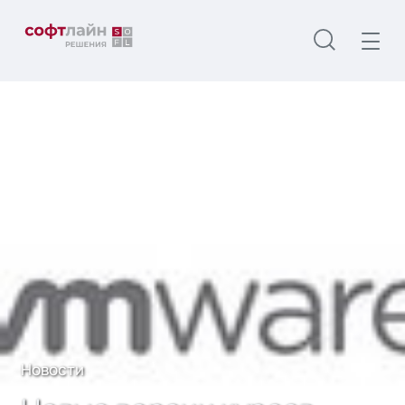
Главная
О нас
Новости
Новые версии курсов VMware в Учебном центре
Softline!
Новости