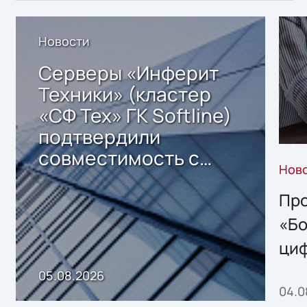
Новости
Серверы «Инферит
Техники» (кластер
«СФ Тех» ГК Softline)
подтвердили
совместимость с
Нов
решением Sharx
Storage 2.x для
Про
хранения данных
«Бо
ци
пр
05.08.2026
04.0
без