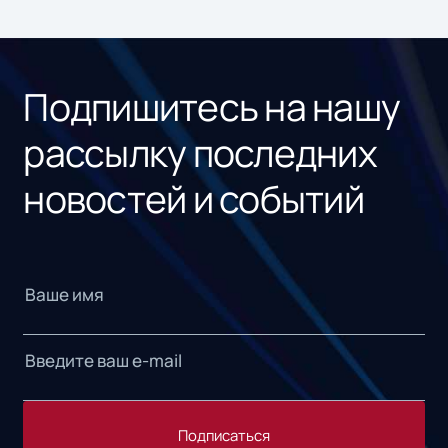
ном
«1С
Подпишитесь на нашу
рассылку последних
новостей и событий
Подписаться