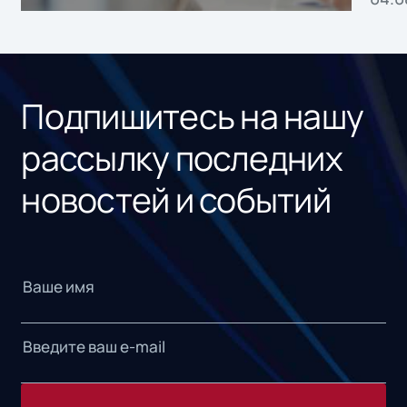
без
ном
«1С
Подпишитесь на нашу
рассылку последних
новостей и событий