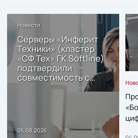
Новости
Серверы «Инферит
Техники» (кластер
«СФ Тех» ГК Softline)
подтвердили
совместимость с
Нов
решением Sharx
Storage 2.x для
Про
хранения данных
«Бо
ци
пр
05.08.2026
04.0