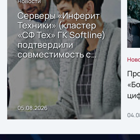
Новости
Серверы «Инферит
Техники» (кластер
«СФ Тех» ГК Softline)
подтвердили
совместимость с
Нов
решением Sharx
Storage 2.x для
Про
хранения данных
«Бо
ци
пр
05.08.2026
04.0
без
ном
«1С