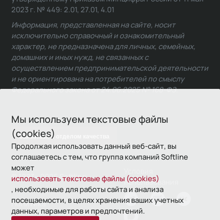
2023 г. № 449: 2.01, 27.01, 4.01
Информация, представленная на сайте, носит
исключительно справочный и ознакомительный
характер, не предназначена для личных, семейных,
домашних и иных нужд, не связанных с
осуществлением предпринимательской деятельности
и не ориентирована на потребителей по смыслу
Федерального закона от 24.06.2025 № 168-ФЗ.
Мы используем текстовые файлы
(cookies)
Связаться с отделом качества
Продолжая использовать данный веб-сайт, вы
соглашаетесь с тем, что группа компаний Softline
может
Условия
© 1993—2026 Softline
использовать текстовые файлы (cookies)
использования
, необходимые для работы сайта и анализа
посещаемости, в целях хранения ваших учетных
Политика
данных, параметров и предпочтений.
конфиденциальности