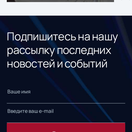
ном
«1С
Подпишитесь на нашу
рассылку последних
новостей и событий