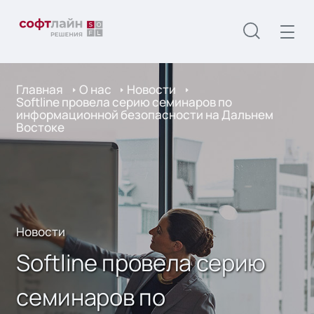
Главная
О нас
Новости
Softline провела серию семинаров по
информационной безопасности на Дальнем
Востоке
Новости
Softline провела серию
семинаров по