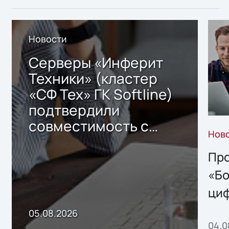
Новости
Серверы «Инферит
Техники» (кластер
«СФ Тех» ГК Softline)
подтвердили
совместимость с
Нов
решением Sharx
Storage 2.x для
Про
хранения данных
«Бо
ци
пр
05.08.2026
04.0
без