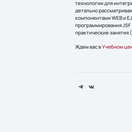
технологии для интегри
детально рассматриваю
компонентами WEB и EJ
программирования JSF и
практические занятия 
Ждем вас в
Учебном цен