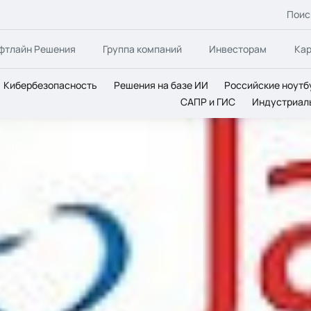
Поис
фтлайн Решения
Группа компаний
Инвесторам
Ка
Кибербезопасность
Решения на базе ИИ
Российские ноутб
САПР и ГИС
Индустриал
Softline!