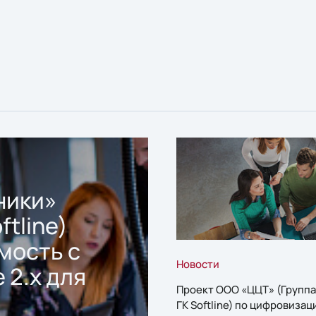
ники»
ftline)
мость с
Новости
 2.x для
Проект ООО «ЦЦТ» (Группа
ГК Softline) по цифровизац