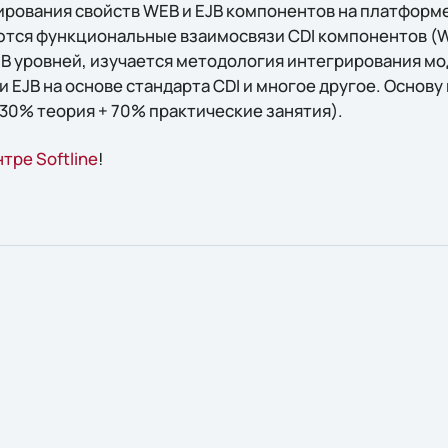
рования свойств WEB и EJB компонентов на платформе 
тся функциональные взаимосвязи CDI компонентов (W
B уровней, изучается методология интегрирования м
 EJB на основе стандарта CDI и многое другое. Основу
(30% теория + 70% практические занятия).
тре Softline
!