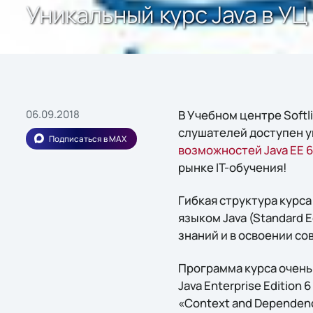
Уникальный курс Java в УЦ 
06.09.2018
В Учебном центре Softl
слушателей доступен 
Подписаться в MAX
возможностей Java EE 
рынке IT-обучения!
Гибкая структура курс
языком Java (Standard 
знаний и в освоении со
Программа курса очень
Java Enterprise Edition
«Context and Dependen