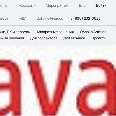
к
Москва
Мероприятия
Блог
Войти
рьера
M&A
Softline Finance
8 (800) 232-0023
уки, ПК и серверы
Аппаратные решения
Облако Softline
ьные решения
Для госсектора
Для бизнеса
Проекты