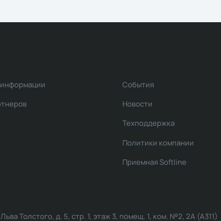
 информации
События
ртнеров
Новости
Техподдержка
Политики компании
Приемная Softline
ва Толстого, д. 5, стр. 1, этаж 3, помещ. 1, ком. №2, 2А (А311)