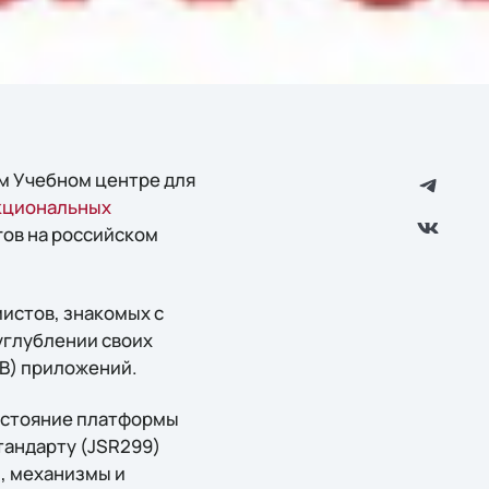
ем Учебном центре для
кциональных
гов на российском
истов, знакомых с
 углублении своих
JB) приложений.
состояние платформы
стандарту (JSR299)
ы, механизмы и