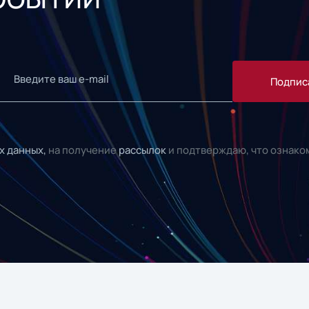
Подпис
х данных,
на получение
рассылок
и подтверждаю, что ознако