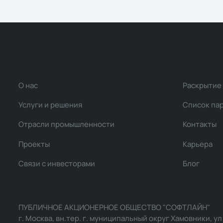
О нас
Раскрытие
Услуги и решения
Список па
Отрасли промышленности
Контакты
Проекты
Карьера
Связи с инвесторами
Блог
ПУБЛИЧНОЕ АКЦИОНЕРНОЕ ОБЩЕСТВО "СОФТЛАЙН"
г. Москва, вн.тер. г. муниципальный округ Хамовники, ул Ль