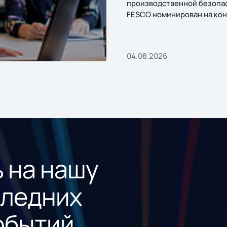
производственной безопа
FESCO номинирован на кон
«1С:Проект года»
04.08.2026
 на нашу
следних
обытий