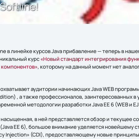
Softline!
ine в линейке курсов Java прибавление — теперь в наш
уникальный курс
«Новый стандарт интегрирования фун
6 компонентов»
, которому на данный момент нет анало
а охватывает аудитории начинающих Java WEB программ
Edition) , а также профессионалов, заинтересованных в
временной методологии разработки Java EE 6 (WEB и E
 насыщенная, в ней представляется обзор и текущее 
 6 (Java EE 6), большое внимание уделяется новейшему 
cy Injection» (CDI), предоставляющему новые принцип