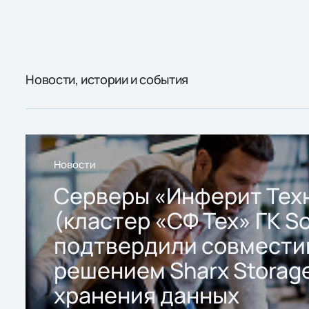
Новости, истории и события
Новости
Серверы «Инферит Тех
(кластер «СФ Тех» ГК So
подтвердили совмести
решением Sharx Storage
хранения данных