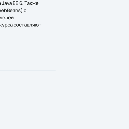
Java EE 6. Также
ebBeans) c
оделей
 курса составляют