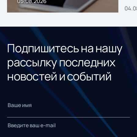
05.08.2026
04.0
без
ном
«1С
Подпишитесь на нашу
рассылку последних
новостей и событий