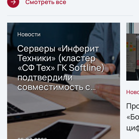
Смотреть все
Новости
Серверы «Инферит
Техники» (кластер
«СФ Тех» ГК Softline)
подтвердили
совместимость с
Нов
решением Sharx
Storage 2.x для
Про
хранения данных
«Бо
ци
пр