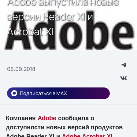
Adobe выпустила новые
версии Reader XI и
Acrobat XI
06.09.2018
Подписаться в MAX
Компания
Adobe
сообщила о
доступности новых версий продуктов
Adobe Reader XI и
Adobe Acrobat XI
,