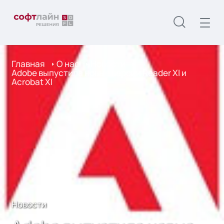
Главная
О нас
Новости
Adobe выпустила новые версии Reader XI и
Acrobat XI
Новости