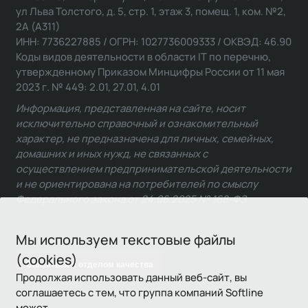
ул Льва Толстого, д. 5, стр. 1, этаж 3, помещ. 1, ком. №2,
2А (А311)
ИНН: 7736227885 / ОГРН: 1027736009333 / ОКВЭД: 46.90
Коды видов деятельности в области IT по перечню,
утвержденному Приказом Минцифры России от 11 мая
2023 г. № 449: 2.01, 27.01, 4.01
Информация, представленная на сайте, носит
исключительно справочный и ознакомительный
характер, не предназначена для личных, семейных,
домашних и иных нужд, не связанных с
осуществлением предпринимательской деятельности
и не ориентирована на потребителей по смыслу
Федерального закона от 24.06.2025 № 168-ФЗ.
Мы используем текстовые файлы
(cookies)
Связаться с отделом качества
Продолжая использовать данный веб-сайт, вы
соглашаетесь с тем, что группа компаний Softline
может