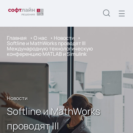
Главная
О нас
Новости
Softline и MathWorks проводят III
Международную технологическую
конференцию MATLAB и Simulink
Новости
Softline и MathWorks
проводят III