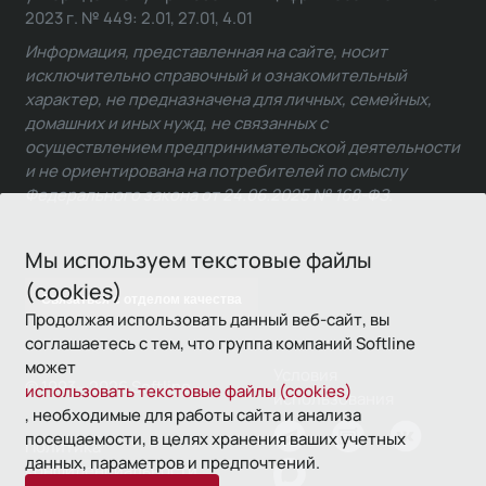
2023 г. № 449: 2.01, 27.01, 4.01
Информация, представленная на сайте, носит
исключительно справочный и ознакомительный
характер, не предназначена для личных, семейных,
домашних и иных нужд, не связанных с
осуществлением предпринимательской деятельности
и не ориентирована на потребителей по смыслу
Федерального закона от 24.06.2025 № 168-ФЗ.
Мы используем текстовые файлы
(cookies)
Связаться с отделом качества
Продолжая использовать данный веб-сайт, вы
соглашаетесь с тем, что группа компаний Softline
может
Условия
© 1993—2026 Softline
использовать текстовые файлы (cookies)
использования
, необходимые для работы сайта и анализа
посещаемости, в целях хранения ваших учетных
Политика
данных, параметров и предпочтений.
конфиденциальности