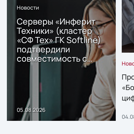
Новости
Серверы «Инферит
Техники» (кластер
«СФ Тех» ГК Softline)
подтвердили
совместимость с
Нов
решением Sharx
Storage 2.x для
Про
хранения данных
«Бо
ци
пр
05.08.2026
04.0
без
ном