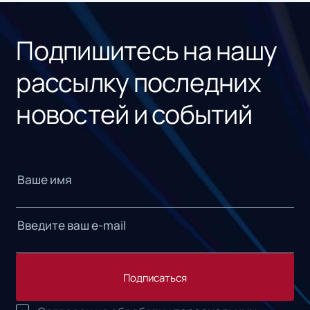
«1С
Подпишитесь на нашу
рассылку последних
новостей и событий
Подписаться