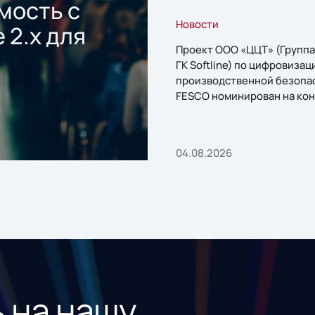
мость с
Новости
 2.x для
Проект ООО «ЦЦТ» (Группа
ГК Softline) по цифровизац
производственной безопа
FESCO номинирован на кон
«1С:Проект года»
04.08.2026
 на нашу