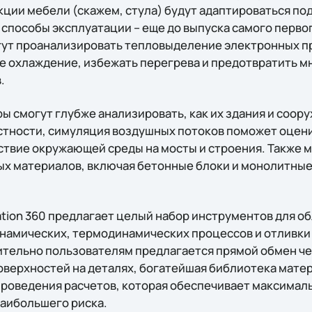
ции мебели (скажем, стула) будут адаптироваться по
 способы эксплуатации – еще до выпуска самого перво
ут проанализировать тепловыделение электронных п
 охлаждение, избежать перегрева и предотвратить 
.
 смогут глубже анализировать, как их здания и соору
частности, симуляция воздушных потоков поможет оце
ствие окружающей среды на мосты и строения. Также 
х материалов, включая бетонные блоки и монолитные 
ation 360 предлагает целый набор инструментов для о
намических, термодинамических процессов и отливки
тельно пользователям предлагается прямой обмен че
оверхностей на деталях, богатейшая библиотека мате
роведения расчетов, которая обеспечивает максимал
наибольшего риска.