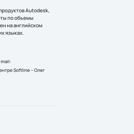
продуктов Autodesk,
аты по объемы
пен на английском
их языках.
mail:
ентре Softline – Олег