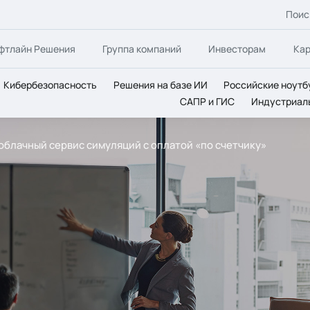
Поис
фтлайн Решения
Группа компаний
Инвесторам
Ка
Кибербезопасность
Решения на базе ИИ
Российские ноутб
САПР и ГИС
Индустриал
– облачный сервис симуляций с оплатой «по счетчику»