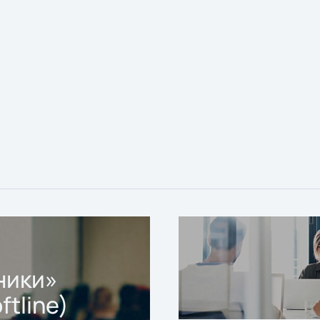
ники»
ftline)