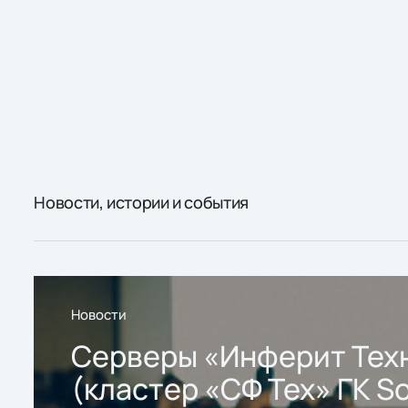
Новости, истории и события
Новости
Серверы «Инферит Тех
(кластер «СФ Тех» ГК So