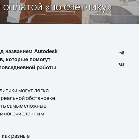
с оплатой «по счетчику»
д названием Autodesk
в, которые помогут
 повседневной работы
литики могут легко
 реальной обстановке.
ить самые сложные
немногочисленным
 как разные