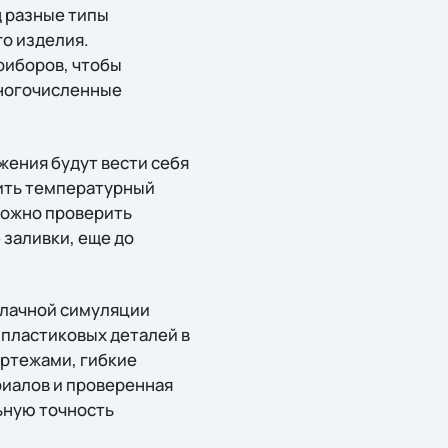
д разные типы
го изделия.
риборов, чтобы
многочисленные
жения будут вести себя
нить температурный
можно проверить
заливки, еще до
блачной симуляции
 пластиковых деталей в
ртежами, гибкие
риалов и проверенная
ьную точность