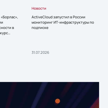
Новости
 «Борлас»,
ActiveCloud запустил в России
ии
мониторинг ИТ-инфраструктуры по
сности в
подписке
курс
31.07.2026