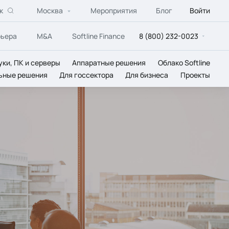
к
Москва
Мероприятия
Блог
Войти
рьера
M&A
Softline Finance
8 (800) 232-0023
уки, ПК и серверы
Аппаратные решения
Облако Softline
ьные решения
Для госсектора
Для бизнеса
Проекты