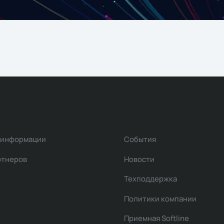
 информации
События
ртнеров
Новости
Техподдержка
Политики компании
Приемная Softline