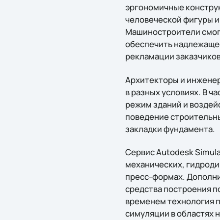
эргономичные конструк
человеческой фигуры и
Машиностроители смог
обеспечить надлежащее
рекламации заказчиков
Архитекторы и инженеры
в разных условиях. В 
режим зданий и воздей
поведение строительны
закладки фундамента.
Сервис Autodesk Simul
механических, гидроди
пресс-формах. Дополни
средства построения п
временем технология п
симуляции в областях 