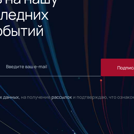
следних
обытий
Подпис
х данных,
на получение
рассылок
и подтверждаю, что ознако