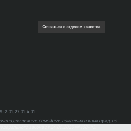
Связаться с отделом качества
.01, 27.01, 4.01
чена для личных, семейных, домашних и иных нужд, не
едерального закона от 24.06.2025 № 168-ФЗ.