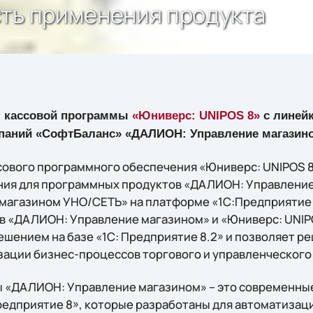
сть применения продукта
я кассовой программы
«Юниверс: UNIPOS 8»
с линей
паний «СофтБаланс» «ДАЛИОН: Управление магазин
сового программного обеспечения «Юниверс: UNIPOS 
ния для программных продуктов «ДАЛИОН: Управление
магазином УНО/СЕТЬ» на платформе «1С:Предприятие 
 «ДАЛИОН: Управление магазином» и «Юниверс: UNIPO
ением на базе «1С: Предприятие 8.2» и позволяет ре
ации бизнес-процессов торгового и управленческого 
 «ДАЛИОН: Управление магазином» – это современные
редприятие 8», которые разработаны для автоматизац