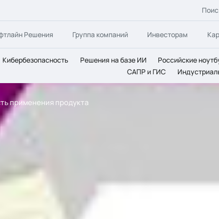
Поис
фтлайн Решения
Группа компаний
Инвесторам
Ка
Кибербезопасность
Решения на базе ИИ
Российские ноутб
САПР и ГИС
Индустриал
сть применения продукта