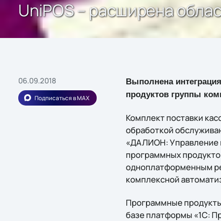
UniPOS – расширена обла
06.09.2018
Выполнена интеграци
продуктов группы ком
Подписаться в MAX
Комплект поставки кас
обработкой обслужива
«ДАЛИОН: Управление 
программных продуктов
одноплатформенным реш
комплексной автоматиз
Программные продукты
базе платформы «1С: П