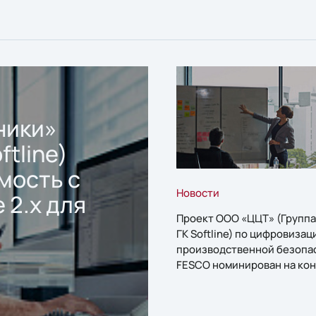
ники»
ftline)
мость с
Новости
 2.x для
Проект ООО «ЦЦТ» (Группа
ГК Softline) по цифровизац
производственной безопа
FESCO номинирован на кон
«1С:Проект года»