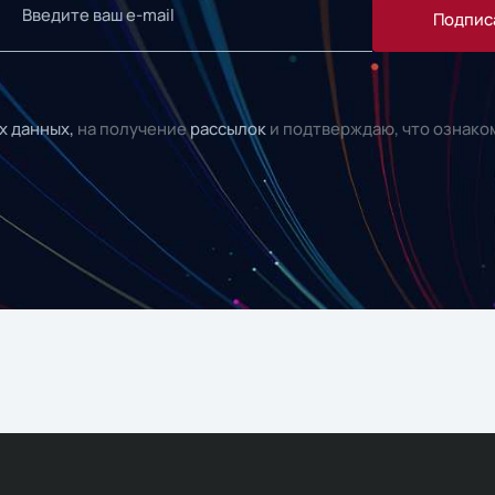
Подпис
х данных,
на получение
рассылок
и подтверждаю, что ознако