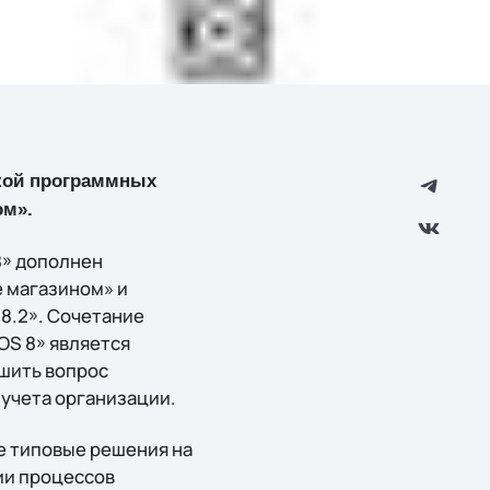
кой программных
ом».
8» дополнен
 магазином» и
8.2». Сочетание
S 8» является
шить вопрос
учета организации.
 типовые решения на
ии процессов