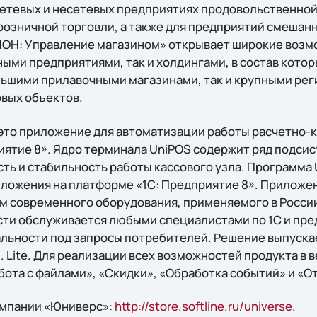
 сетевых и несетевых предприятиях продовольственной
озничной торговли, а также для предприятий смешанн
ИОН: Управление магазином» открывает широкие возм
ными предприятиями, так и холдингами, в состав кото
льшими прилавочными магазинами, так и крупными ре
овых объектов.
 это приложение для автоматизации работы расчетно-к
ятие 8». Ядро терминала UniPOS содержит ряд подсис
ть и стабильность работы кассового узла. Программа 
иложения на платформе «1С: Предприятие 8». Прилож
ом современного оборудования, применяемого в Росси
сти обслуживается любыми специалистами по 1С и пр
ьности под запросы потребителей. Решение выпускае
8. Lite. Для реализации всех возможностей продукта в 
бота с файлами», «Скидки», «Обработка событий» и «О
омпании «Юниверс»:
http://store.softline.ru/universe
.