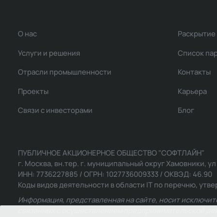
О нас
Раскрытие
Услуги и решения
Список па
Отрасли промышленности
Контакты
Проекты
Карьера
Связи с инвесторами
Блог
ПУБЛИЧНОЕ АКЦИОНЕРНОЕ ОБЩЕСТВО "СОФТЛАЙН"
г. Москва, вн.тер. г. муниципальный округ Хамовники, ул Ль
ИНН: 7736227885 / ОГРН: 1027736009333 / ОКВЭД: 46.90
Коды видов деятельности в области IT по перечню, утвер
Информация, представленная на сайте, носит исключит
связанных с осуществлением предпринимательской деят