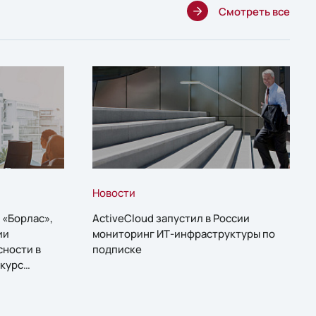
Смотреть все
Новости
 «Борлас»,
ActiveCloud запустил в России
ии
мониторинг ИТ-инфраструктуры по
сности в
подписке
курс