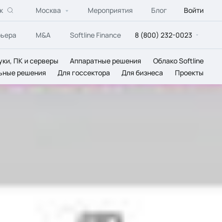
к
Москва
Мероприятия
Блог
Войти
рьера
M&A
Softline Finance
8 (800) 232-0023
уки, ПК и серверы
Аппаратные решения
Облако Softline
ьные решения
Для госсектора
Для бизнеса
Проекты