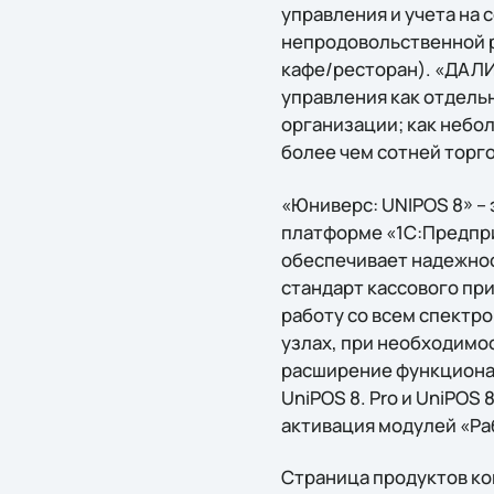
управления и учета на
непродовольственной р
кафе/ресторан). «ДАЛ
управления как отдель
организации; как небо
более чем сотней торг
«Юниверс: UNIPOS 8» –
платформе «1С:Предпри
обеспечивает надежнос
стандарт кассового пр
работу со всем спектр
узлах, при необходимо
расширение функционал
UniPOS 8. Pro и UniPOS 
активация модулей «Ра
Страница продуктов к