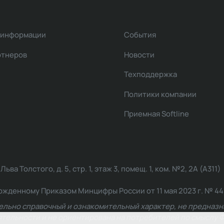
 информации
События
ртнеров
Новости
Техподдержка
Политики компании
Приемная Softline
ва Толстого, д. 5, стр. 1, этаж 3, помещ. 1, ком. №2, 2А (А311)
жденному Приказом Минцифры России от 11 мая 2023 г. № 449: 2
ельно справочный и ознакомительный характер, не предназна
ельности и не ориентирована на потребителей по смыслу Ф