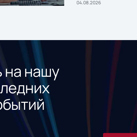
04.08.2026
 на нашу
следних
обытий