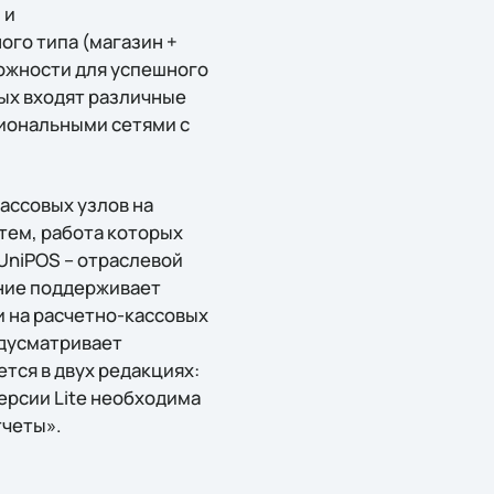
 и
ого типа (магазин +
ожности для успешного
рых входят различные
гиональными сетями с
ассовых узлов на
тем, работа которых
UniPOS – отраслевой
ение поддерживает
и на расчетно-кассовых
едусматривает
тся в двух редакциях:
версии Lite необходима
тчеты».