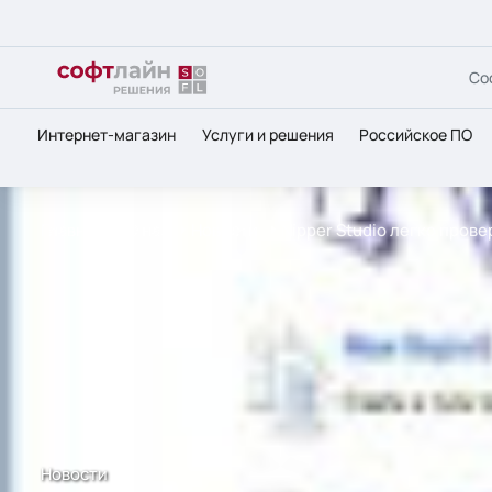
Со
Интернет-магазин
Услуги и решения
Российское ПО
Главная
О нас
Новости
Nipper Studio легко прове
Новости