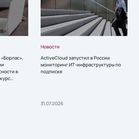
Новости
 «Борлас»,
ActiveCloud запустил в России
ии
мониторинг ИТ-инфраструктуры по
сности в
подписке
курс
31.07.2026