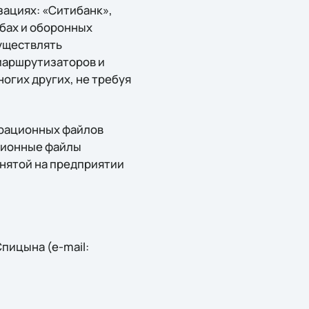
зациях: «Ситибанк»,
жбах и оборонных
существлять
маршрутизаторов и
ногих других, не требуя
урационных файлов
ационные файлы
инятой на предприятии
пицына (e-mail: