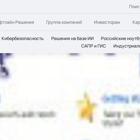
Поис
фтлайн Решения
Группа компаний
Инвесторам
Ка
Кибербезопасность
Решения на базе ИИ
Российские ноутб
САПР и ГИС
Индустриал
ряет локальную сеть по стандарту PCI DSS