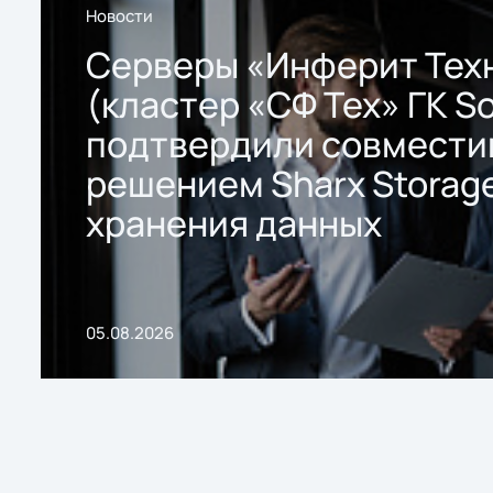
Новости
Серверы «Инферит Тех
(кластер «СФ Тех» ГК So
подтвердили совмести
решением Sharx Storage
хранения данных
05.08.2026