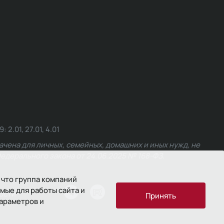
.01, 27.01, 4.01
чена для личных, семейных, домашних и иных нужд, не
едерального закона от 24.06.2025 № 168-ФЗ.
 что группа компаний
мые для работы сайта и
ости
Принять
параметров и