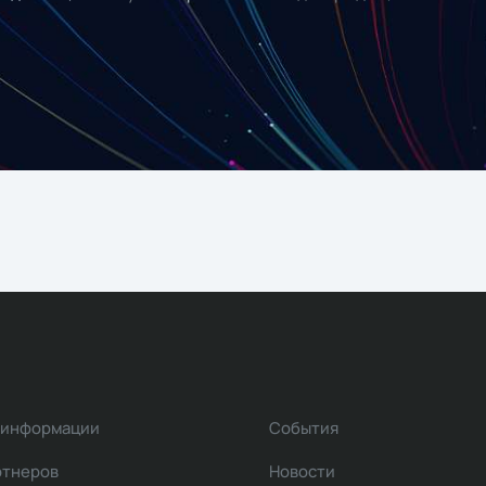
 информации
События
ртнеров
Новости