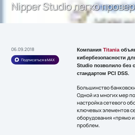
Nipper Studio легко прове
06.09.2018
Компания
Titania
объяв
кибербезопасности для
Подписаться в MAX
Studio позволило без
стандартом PCI DSS.
Большинство банковски
Одной из многих мер п
настройка сетевого об
ключевых элементов се
оборудования «прямо и
проблем.