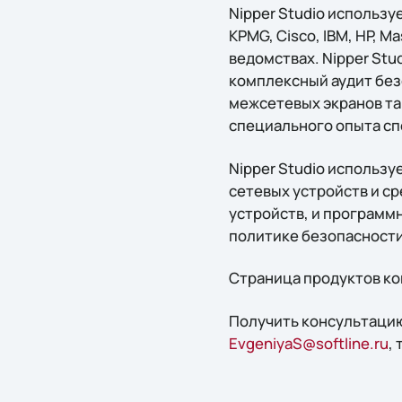
Nipper Studio использу
KPMG, Cisco, IBM, HP, 
ведомствах. Nipper St
комплексный аудит без
межсетевых экранов таки
специального опыта сп
Nipper Studio использ
сетевых устройств и с
устройств, и программ
политике безопасности
Страница продуктов ком
Получить консультацию
EvgeniyaS@softline.ru
,