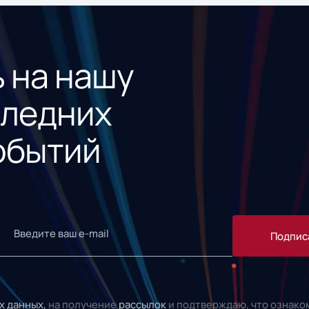
 на нашу
следних
обытий
Подпис
х данных,
на получение
рассылок
и подтверждаю, что ознако