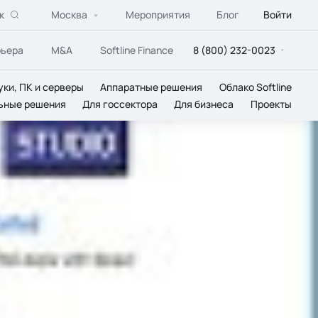
к
Москва
Мероприятия
Блог
Войти
рьера
M&A
Softline Finance
8 (800) 232-0023
уки, ПК и серверы
Аппаратные решения
Облако Softline
ьные решения
Для госсектора
Для бизнеса
Проекты