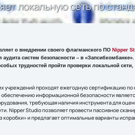
ряет локальную сеть по станд
ляет о внедрении своего флагманского ПО
Nipper St
 аудита систем безопасности – в «Запсибкомбанке».
 особых трудностей пройти проверки локальной сети
х учреждений проходят ежегодную сертификацию по с
о обеспечению информационной безопасности являетс
орудования, требующая наличия инструмента для оце
ти. Nipper Studio позволяет провести пассивное скан
з коробки» и предлагает оптимальные варианты испр