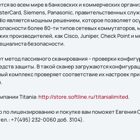
ется во всем мире в банковских и коммерческих органи
MasterCard, Siemens, Panasonic, правительственных слу
udio является мощным решением, которое позволяет о
опасности более 80-ти типов сетевых коммутаторов, 
х производителей, как Cisco, Juniper, Check Point и м
ециалиста безопасности.
ует метод пассивного сканирования – проверки конфиг
редств защиты. В такой сканер загружаются конфигур
ный комплекс проверяет соответствие их настроек пр
.
пании Titania:
http://store.softline.ru/titanialimited
.
 по лицензированию и покупке вам поможет Евгения С
 тел.: +7(495) 232-0060 доб. 3104).