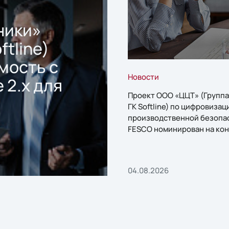
ники»
ftline)
мость с
Новости
 2.x для
Проект ООО «ЦЦТ» (Группа
ГК Softline) по цифровизац
производственной безопа
FESCO номинирован на кон
«1С:Проект года»
04.08.2026