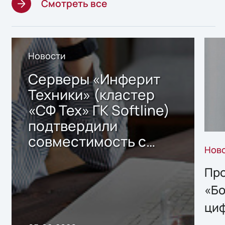
Смотреть все
Новости
Серверы «Инферит
Техники» (кластер
«СФ Тех» ГК Softline)
подтвердили
совместимость с
Нов
решением Sharx
Storage 2.x для
Про
хранения данных
«Бо
ци
пр