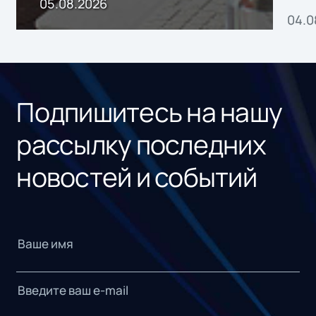
05.08.2026
04.0
без
ном
«1С
Подпишитесь на нашу
рассылку последних
новостей и событий