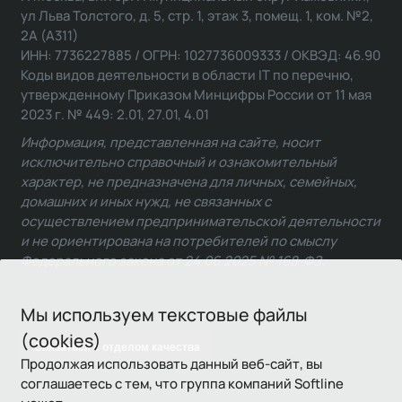
ул Льва Толстого, д. 5, стр. 1, этаж 3, помещ. 1, ком. №2,
2А (А311)
ИНН: 7736227885 / ОГРН: 1027736009333 / ОКВЭД: 46.90
Коды видов деятельности в области IT по перечню,
утвержденному Приказом Минцифры России от 11 мая
2023 г. № 449: 2.01, 27.01, 4.01
Информация, представленная на сайте, носит
исключительно справочный и ознакомительный
характер, не предназначена для личных, семейных,
домашних и иных нужд, не связанных с
осуществлением предпринимательской деятельности
и не ориентирована на потребителей по смыслу
Федерального закона от 24.06.2025 № 168-ФЗ.
Мы используем текстовые файлы
(cookies)
Связаться с отделом качества
Продолжая использовать данный веб-сайт, вы
соглашаетесь с тем, что группа компаний Softline