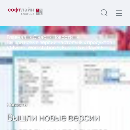
Главная
О нас
Новости
Вышли новые версии настольных продуктов
VMware: Workstation 9, Fusion 5 и Player 5
Новости
Вышли новые версии