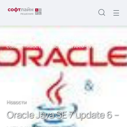
Главная
О нас
Новости
Oracle Java SE 7 update 6 – улучшенная
совместимость с Mac OS X и ARM-Linux
Новости
Oracle Java SE 7 update 6 –