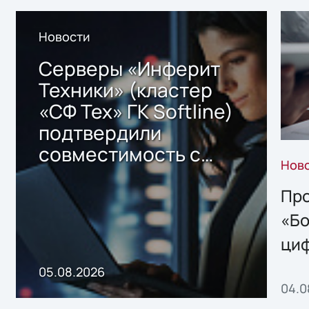
Новости
Серверы «Инферит
Техники» (кластер
«СФ Тех» ГК Softline)
подтвердили
совместимость с
Нов
решением Sharx
Storage 2.x для
Про
хранения данных
«Бо
ци
пр
05.08.2026
04.0
без