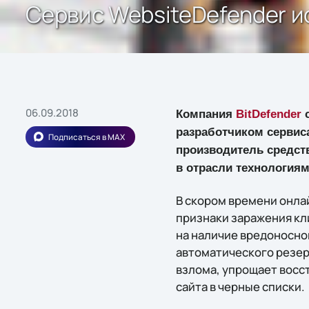
Сервис WebsiteDefender и
06.09.2018
Компания
BitDefender
с
разработчиком сервиса
Подписаться в MAX
производитель средств
в отрасли технология
В скором времени онла
признаки заражения кли
на наличие вредоносно
автоматического резер
взлома, упрощает восс
сайта в черные списки.