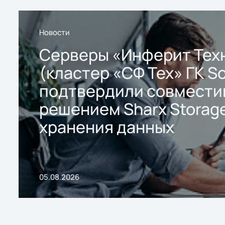
Новости
Серверы «Инферит Тех
(кластер «СФ Тех» ГК So
подтвердили совмести
решением Sharx Storage
хранения данных
05.08.2026