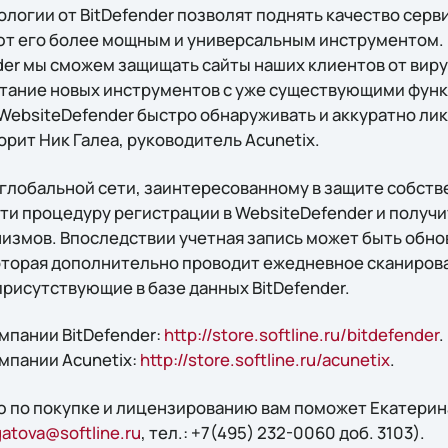
огии от BitDefender позволят поднять качество серви
ют его более мощным и универсальным инструментом.
der мы сможем защищать сайты наших клиентов от виру
етание новых инструментов с уже существующими фун
WebsiteDefender быстро обнаруживать и аккуратно ли
орит Ник Галеа, руководитель Acunetix.
лобальной сети, заинтересованному в защите собств
ти процедуру регистрации в WebsiteDefender и получи
измов. Впоследствии учетная запись может быть обно
которая дополнительно проводит ежедневное сканирова
рисутствующие в базе данных BitDefender.
мпании BitDefender:
http://store.softline.ru/bitdefender
.
мпании Acunetix:
http://store.softline.ru/acunetix
.
 по покупке и лицензированию вам поможет Екатерин
atova@softline.ru
, тел.: +7(495) 232-0060 доб. 3103).