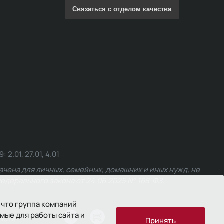
Связаться с отделом качества
.01, 27.01, 4.01
чена для личных, семейных, домашних и иных нужд, не
едерального закона от 24.06.2025 № 168-ФЗ.
 что группа компаний
мые для работы сайта и
ости
Принять