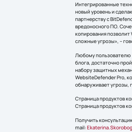
Интегрированные технол
новый уровень и сдела
партнерству с BitDefen
вредоносного ПО. Соч
копирования позволит 
сложные угрозы», – гов
Любому пользователю г
блога, достаточно прой
набору защитных механ
WebsiteDefender Pro, 
обнаруживает угрозы, п
Страница продуктов ко
Страница продуктов ко
Получить консультацию
mail:
Ekaterina.Skorobog