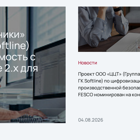
ники»
ftline)
мость с
Новости
 2.x для
Проект ООО «ЦЦТ» (Группа
ГК Softline) по цифровизац
производственной безопа
FESCO номинирован на кон
«1С:Проект года»
04.08.2026