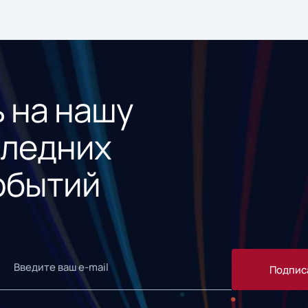
 на нашу
следних
обытий
Подпис