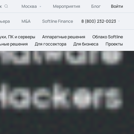
к
Москва
Мероприятия
Блог
Войти
рьера
M&A
Softline Finance
8 (800) 232-0023
уки, ПК и серверы
Аппаратные решения
Облако Softline
ьные решения
Для госсектора
Для бизнеса
Проекты