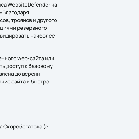
са WebsiteDefender на
 «Благодаря
сов, троянов и другого
кциями резервного
квидировать наиболее
енного web-сайта или
ть доступ к базовому
влена до версии
ние сайта и быстро
а Скоробогатова (e-