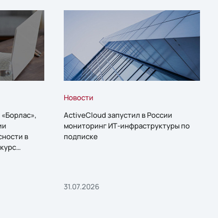
Новости
 «Борлас»,
ActiveCloud запустил в России
ии
мониторинг ИТ-инфраструктуры по
сности в
подписке
курс
31.07.2026