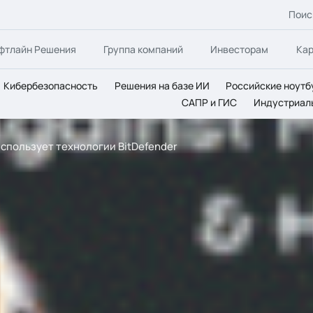
Поис
фтлайн Решения
Группа компаний
Инвесторам
Ка
Кибербезопасность
Решения на базе ИИ
Российские ноутб
САПР и ГИС
Индустриал
спользует технологии BitDefender