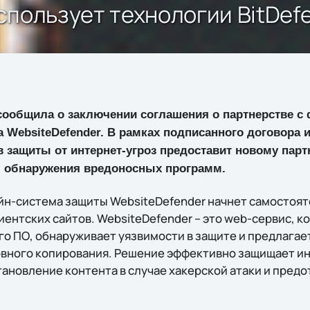
спользует технологии BitDef
ообщила о заключении соглашения о партнерстве 
 WebsiteDefender. В рамках подписанного договора 
 защиты от интернет-угроз предоставит новому парт
м обнаружения вредоносных программ.
йн-система защиты WebsiteDefender начнет самостоят
ентских сайтов. WebsiteDefender – это web-сервис, к
го ПО, обнаруживает уязвимости в защите и предлагае
вного копирования. Решение эффективно защищает и
тановление контента в случае хакерской атаки и пред