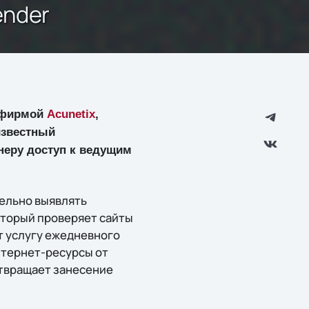
ender
с фирмой
Acunetix
,
известный
неру доступ к ведущим
ельно выявлять
оторый проверяет сайты
т услугу ежедневного
нтернет-ресурсы от
отвращает занесение