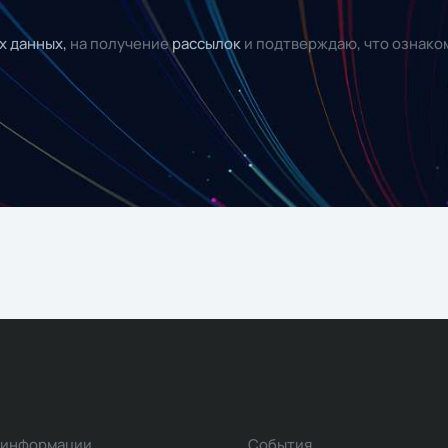
х данных,
на получение
рассылок
и подтверждаю, что ознако
 информации
События