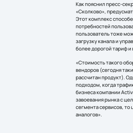
Как пояснил пресс-сек
«Сколково», предусмат
Этот комплекс способен
потребностей пользова
пользователь тоже мож
загрузку канала и упра
более дорогой тариф и 
«Стоимость такого обо
вендоров (сегодня таки
рассчитан продукт). О
подходом, когда трафик
бизнеса компании Acti
завоевания рынка с це
сегмента сервисов, то
аналогов».