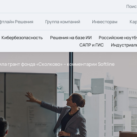
Поис
фтлайн Решения
Группа компаний
Инвесторам
Ка
Кибербезопасность
Решения на базе ИИ
Российские ноутб
САПР и ГИС
Индустриал
ла грант фонда «Сколково» – комментарии Softline