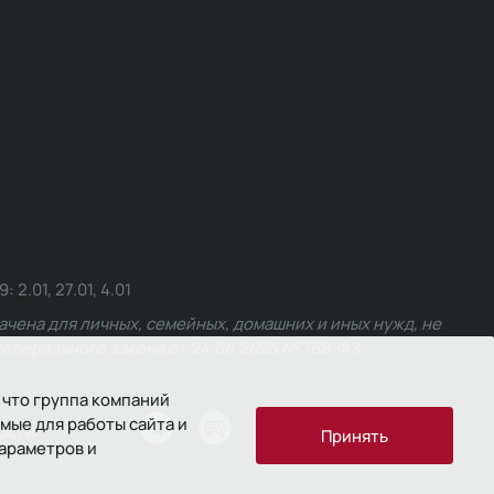
.01, 27.01, 4.01
чена для личных, семейных, домашних и иных нужд, не
едерального закона от 24.06.2025 № 168-ФЗ.
 что группа компаний
мые для работы сайта и
ости
Принять
параметров и