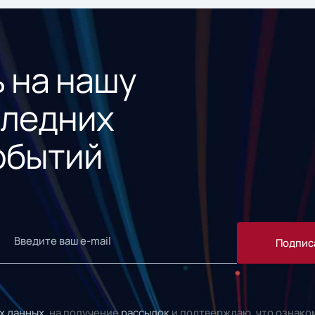
 на нашу
следних
обытий
Подпис
х данных,
на получение
рассылок
и подтверждаю, что ознако