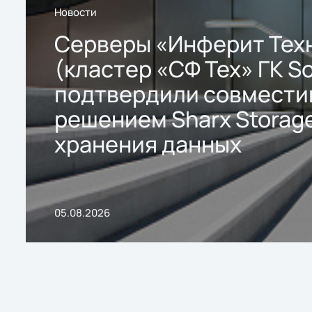
Новости
Серверы «Инферит Тех
(кластер «СФ Тех» ГК So
подтвердили совмести
решением Sharx Storage
хранения данных
05.08.2026