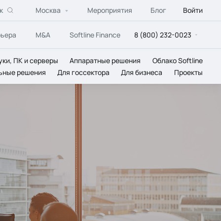
к
Москва
Мероприятия
Блог
Войти
рьера
M&A
Softline Finance
8 (800) 232-0023
уки, ПК и серверы
Аппаратные решения
Облако Softline
ьные решения
Для госсектора
Для бизнеса
Проекты