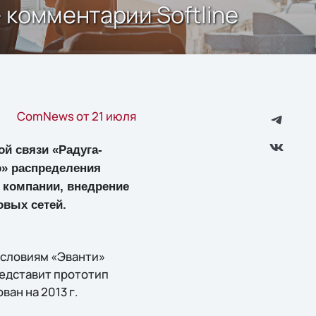
 комментарии Softline
ComNews от 21 июля
й связи «Радуга-
о» распределения
 компании, внедрение
овых сетей.
 условиям «Эванти»
редставит прототип
ван на 2013 г.