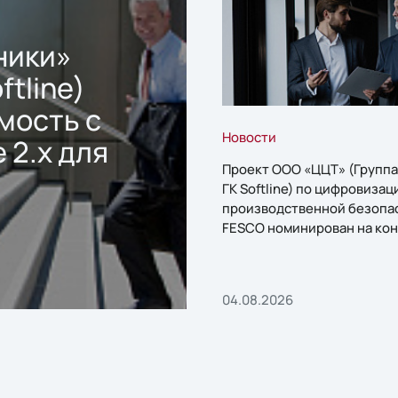
ники»
ftline)
мость с
Новости
 2.x для
Проект ООО «ЦЦТ» (Группа
ГК Softline) по цифровизац
производственной безопа
FESCO номинирован на кон
«1С:Проект года»
04.08.2026