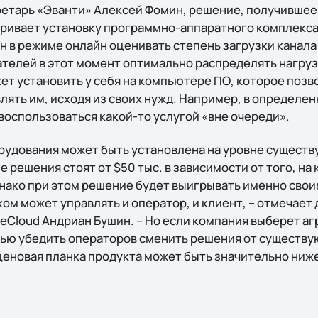
ретарь «Эванти» Алексей Фомин, решение, получивше
ривает установку программно-аппаратного комплекса 
 в режиме онлайн оценивать степень загрузки канала 
телей в этот момент оптимально распределять нагрузк
ет установить у себя на компьютере ПО, которое позв
влять им, исходя из своих нужд. Например, в определ
воспользоваться какой-то услугой «вне очереди».
рудования может быть установлена на уровне сущест
е решения стоят от $50 тыс. в зависимости от того, на 
днако при этом решение будет выигрывать именно сво
ом может управлять и оператор, и клиент, – отмечает
veCloud Андриан Бушин. – Но если компания выберет а
лью убедить операторов сменить решения от существу
 ценовая планка продукта может быть значительно ниж