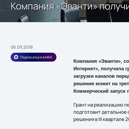
Компания «Эванти» получи
06.09.2018
Подписаться в MAX
Компания «Эванти», со
Интернет», получила 
загрузки каналов пере
решения может на трет
Коммерческий запуск п
Грант на реализацию пе
подготовит детальное 
решения в III квартале 