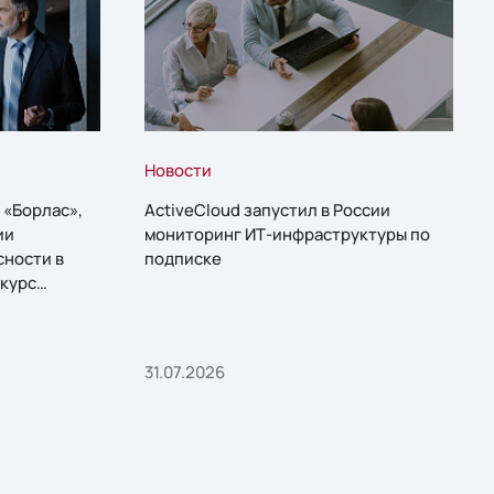
Новости
 «Борлас»,
ActiveCloud запустил в России
ии
мониторинг ИТ-инфраструктуры по
сности в
подписке
курс
31.07.2026