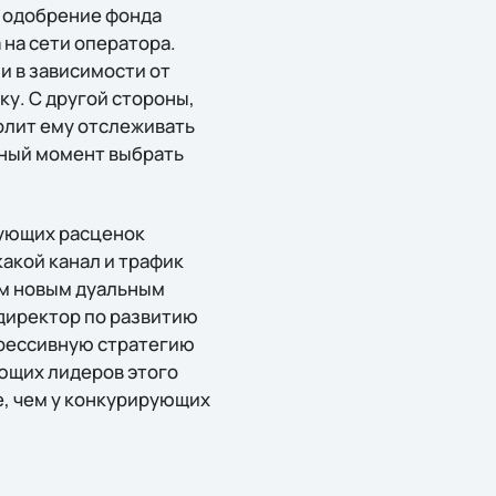
е одобрение фонда
на сети оператора.
и в зависимости от
у. С другой стороны,
олит ему отслеживать
енный момент выбрать
вующих расценок
какой канал и трафик
им новым дуальным
 директор по развитию
грессивную стратегию
ющих лидеров этого
е, чем у конкурирующих