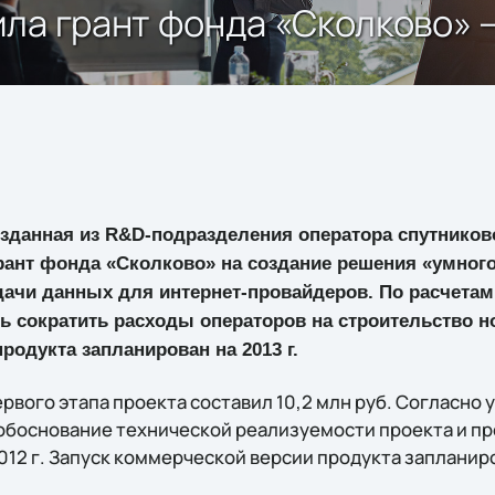
ла грант фонда «Сколково» –
зданная из R&D-подразделения оператора спутниково
грант фонда «Сколково» на создание решения «умног
дачи данных для интернет-провайдеров. По расчетам
ь сократить расходы операторов на строительство н
родукта запланирован на 2013 г.
рвого этапа проекта составил 10,2 млн руб. Согласно
обоснование технической реализуемости проекта и п
2012 г. Запуск коммерческой версии продукта запланиро