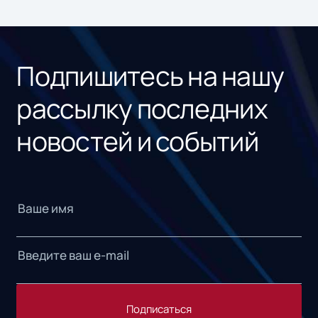
ном
«1С
Подпишитесь на нашу
рассылку последних
новостей и событий
Подписаться