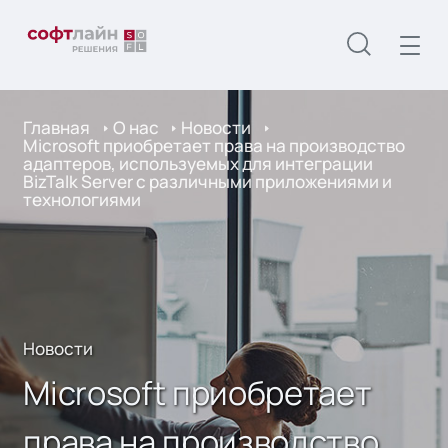
Главная
О нас
Новости
Microsoft приобретает права на производство
адаптеров, используемых для интеграции
BizTalk Server с различными приложениями и
технологиями
Новости
Microsoft приобретает
права на производство