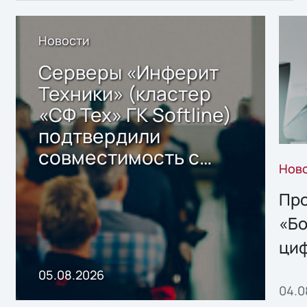
Новости
Серверы «Инферит
Техники» (кластер
«СФ Тех» ГК Softline)
подтвердили
совместимость с
Нов
решением Sharx
Storage 2.x для
Про
хранения данных
«Бо
ци
пр
05.08.2026
04.0
без