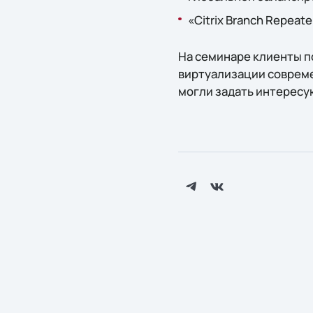
«Citrix Branch Repea
На семинаре клиенты п
виртуализации современ
могли задать интересу