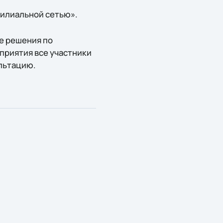
филиальной сетью».
е решения по
приятия все участники
льтацию.