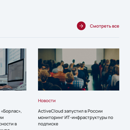
Смотреть все
Новости
 «Борлас»,
ActiveCloud запустил в России
ии
мониторинг ИТ-инфраструктуры по
сности в
подписке