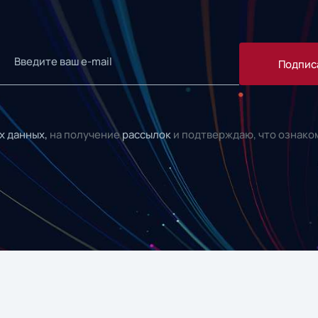
Подпис
х данных,
на получение
рассылок
и подтверждаю, что ознако