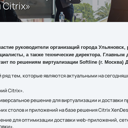
Citrix»
астие руководители организаций города Ульяновск, 
ециалисты, а также технические директора. Главным
ант по решениям виртуализации Softline (г. Москва) 
 ряд тем, которые являются актуальными на сегодняш
й Citrix».
 универсальное решение для виртуализации и доставки 
их столов и приложений на базе решения Citrix XenDes
решение для оптимизации доставки web-приложений, се
овки».