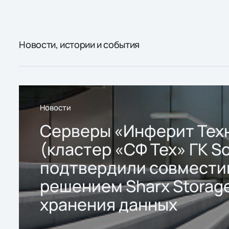
Новости, истории и события
Новости
Серверы «Инферит Тех
(кластер «СФ Тех» ГК So
подтвердили совмести
решением Sharx Storage
хранения данных