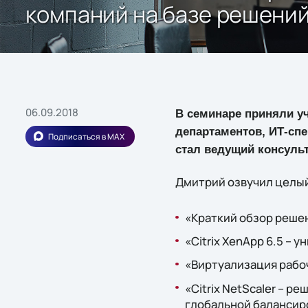
компаний на базе решений 
06.09.2018
В семинаре приняли уч
департаментов, ИТ-сп
Подписаться в MAX
стал ведущий консульт
Дмитрий озвучил целый
«Краткий обзор решени
«Citrix XenApp 6.5 –
«Виртуализация рабоч
«Citrix NetScaler – 
глобальной балансир