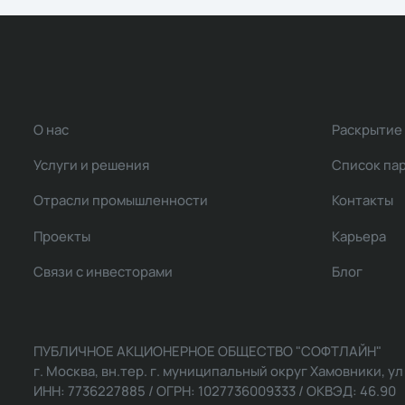
О нас
Раскрытие
Услуги и решения
Список па
Отрасли промышленности
Контакты
Проекты
Карьера
Связи с инвесторами
Блог
ПУБЛИЧНОЕ АКЦИОНЕРНОЕ ОБЩЕСТВО "СОФТЛАЙН"
г. Москва, вн.тер. г. муниципальный округ Хамовники, ул Ль
ИНН: 7736227885 / ОГРН: 1027736009333 / ОКВЭД: 46.90