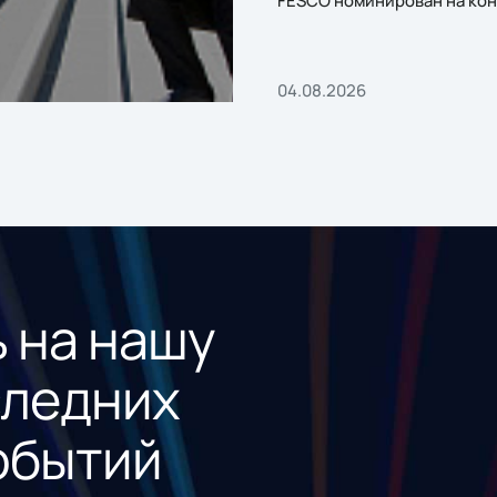
FESCO номинирован на кон
«1С:Проект года»
04.08.2026
 на нашу
следних
обытий