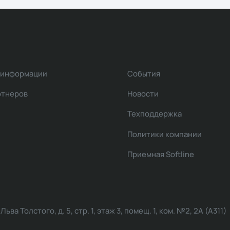
 информации
События
ртнеров
Новости
Техподдержка
Политики компании
Приемная Softline
ва Толстого, д. 5, стр. 1, этаж 3, помещ. 1, ком. №2, 2А (А311)