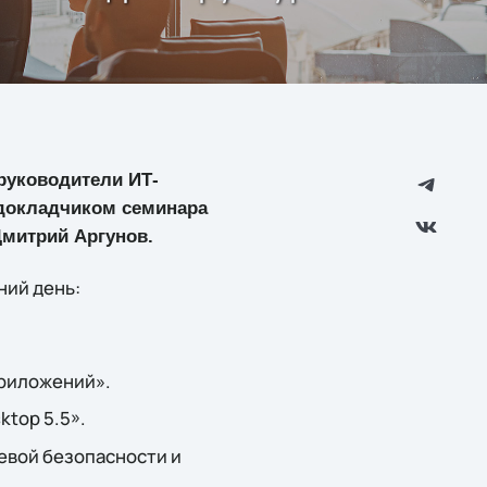
руководители ИТ-
 докладчиком семинара
Дмитрий Аргунов.
ний день:
приложений».
ktop 5.5».
тевой безопасности и