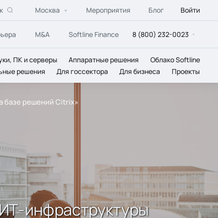
к
Москва
Мероприятия
Блог
Войти
рьера
M&A
Softline Finance
8 (800) 232-0023
уки, ПК и серверы
Аппаратные решения
Облако Softline
ьные решения
Для госсектора
Для бизнеса
Проекты
 базе решений Citrix»
 ИТ-инфраструктуры