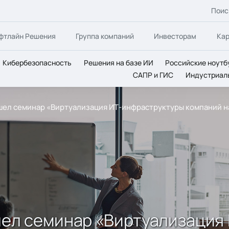
Поис
фтлайн Решения
Группа компаний
Инвесторам
Ка
Кибербезопасность
Решения на базе ИИ
Российские ноутб
САПР и ГИС
Индустриал
шел семинар «Виртуализация ИТ-инфраструктуры компаний на
ошел семинар «Виртуализация