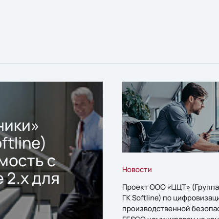
ники»
ftline)
мость с
Новости
 2.x для
Проект ООО «ЦЦТ» (Группа
ГК Softline) по цифровизац
производственной безопа