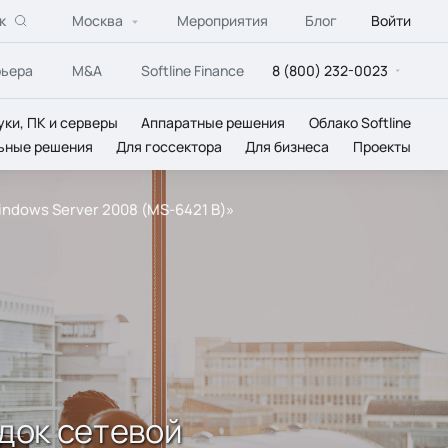
к
Москва
Мероприятия
Блог
Войти
рьера
M&A
Softline Finance
8 (800) 232-0023
уки, ПК и серверы
Аппаратные решения
Облако Softline
ьные решения
Для госсектора
Для бизнеса
Проекты
ndows Server 2008 (MS-6421 B)»
док сетевой