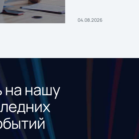
«1С:Проект года»
04.08.2026
 на нашу
следних
обытий