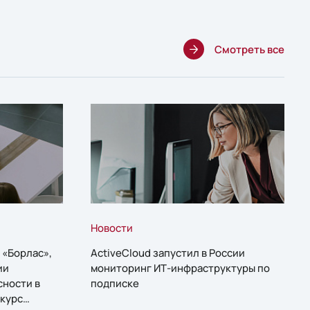
Смотреть все
Новости
 «Борлас»,
ActiveCloud запустил в России
ии
мониторинг ИТ-инфраструктуры по
сности в
подписке
курс