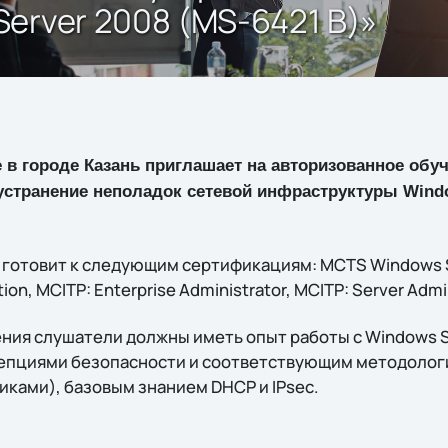
erver 2008 (MS-6421 B)»
e в городе Казань приглашает на авторизованное обу
странение неполадок сетевой инфраструктуры Windo
 готовит к следующим сертификациям: MCTS Windows 
tion, MCITP: Enterprise Administrator, MCITP: Server Admi
ния слушатели должны иметь опыт работы с Windows Se
нцепциями безопасности и соответствующим методолог
ками), базовым знанием DHCP и IPsec.