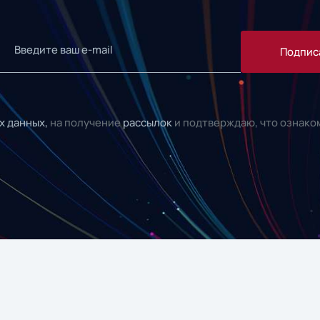
Подпис
х данных,
на получение
рассылок
и подтверждаю, что ознако