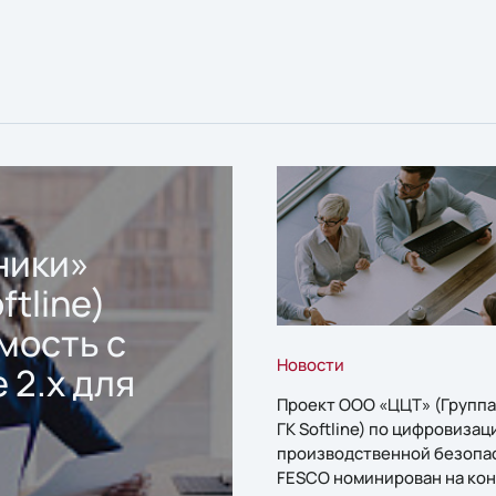
ники»
ftline)
мость с
Новости
 2.x для
Проект ООО «ЦЦТ» (Группа
ГК Softline) по цифровизац
производственной безопа
FESCO номинирован на кон