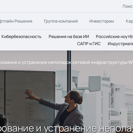
Поис
фтлайн Решения
Группа компаний
Инвесторам
Ка
Кибербезопасность
Решения на базе ИИ
Российские ноутб
САПР и ГИС
Индустриал
рование и устранение неполадок сетевой инфраструктуры Wi
ование и устранение непола