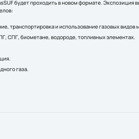
asSUF будет проходить в новом формате. Экспозиция в
елов:
ие, транспортировка и использование газовых видов 
ПГ, СПГ, биометане, водороде, топливных элементах.
ция.
дного газа.