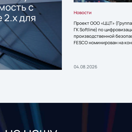
мость с
Новости
 2.x для
Проект ООО «ЦЦТ» (Группа
ГК Softline) по цифровизац
производственной безопа
FESCO номинирован на кон
«1С:Проект года»
04.08.2026