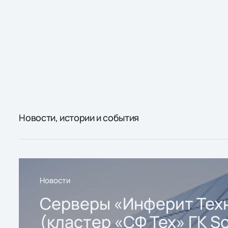
Новости, истории и события
Новости
Серверы «Инферит Тех
(кластер «СФ Тех» ГК So