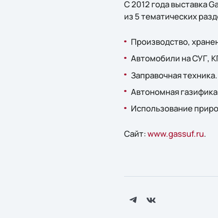
С 2012 года выставка G
из 5 тематических разд
Производство, хранен
Автомобили на СУГ, К
Заправочная техника.
Автономная газифика
Использование приро
Сайт:
www.gassuf.ru
.