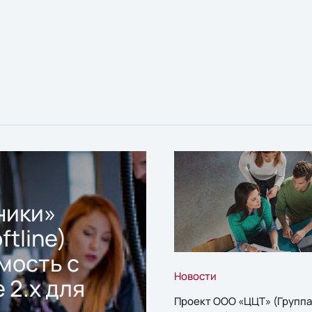
ники»
ftline)
мость с
Новости
 2.x для
Проект ООО «ЦЦТ» (Группа