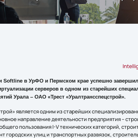
Intell
 Softline в УрФО и Пермском крае успешно завершил
ртуализации серверов в одном из старейших специ
ятий Урала – ОАО «Трест «Уралтрансспецстрой».
трой» является одним из старейших специализирова
новное направление деятельности предприятия – стро
общего пользования I-V технических категорий, строи
нт городских улиц и транспортных развязок, строител