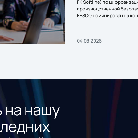
ГК Softline) по цифровизац
производственной безопа
FESCO номинирован на кон
«1С:Проект года»
04.08.2026
 на нашу
следних