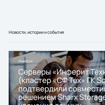
Новости, истории и события
Новости
Серверы «Инферит Тех
(кластер «СФ Тех» ГК So
подтвердили совмести
решением Sharx Storage