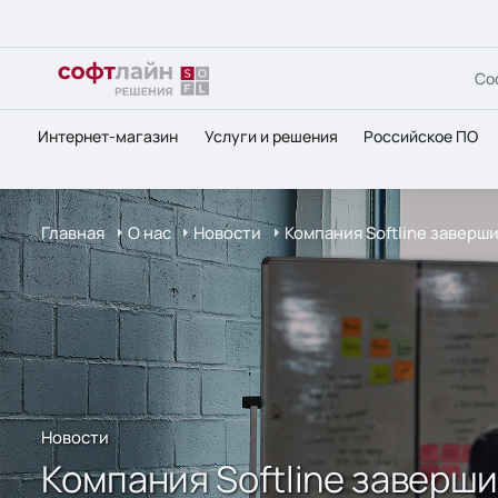
Со
Интернет-магазин
Услуги и решения
Российское ПО
Главная
О нас
Новости
Компания Softline заверш
Новости
Компания Softline заверш