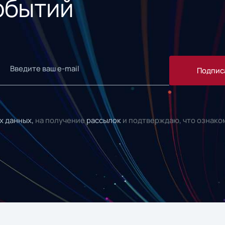
обытий
Подпис
х данных,
на получение
рассылок
и подтверждаю, что ознако