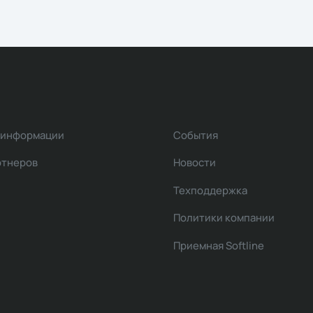
 информации
События
ртнеров
Новости
Техподдержка
Политики компании
Приемная Softline