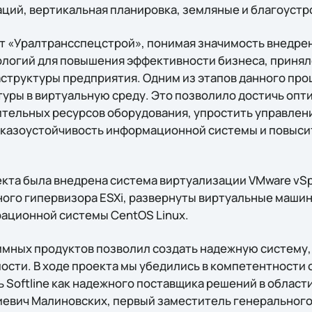
ий, вертикальная планировка, земляные и благоустр
т «Уралтрансспецстрой», понимая значимость внедре
логий для повышения эффективности бизнеса, принял
структуры предприятия. Одним из этапов данного про
уры в виртуальную среду. Это позволило достичь опт
тельных ресурсов оборудования, упростить управлени
тказоустойчивость информационной системы и повыси
екта была внедрена система виртуализации VMware vSp
ого гипервизора ESXi, развернуты виртуальные маши
рационной системы CentOS Linux.
ммных продуктов позволил создать надежную систему
сти. В ходе проекта мы убедились в компетентности
Softline как надежного поставщика решений в области
евич Малиновских, первый заместитель генерального