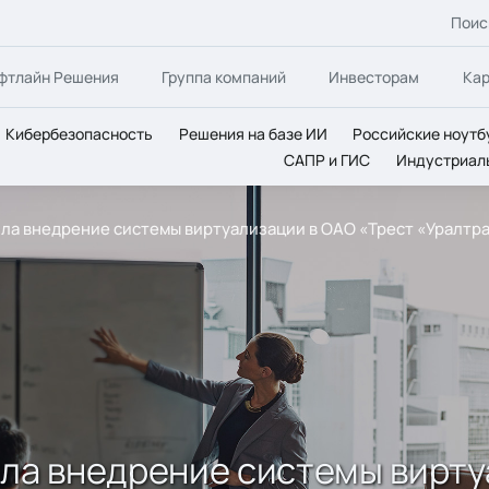
Поис
фтлайн Решения
Группа компаний
Инвесторам
Ка
Кибербезопасность
Решения на базе ИИ
Российские ноутб
САПР и ГИС
Индустриал
ила внедрение системы виртуализации в ОАО «Трест «Уралтр
ила внедрение системы вирту