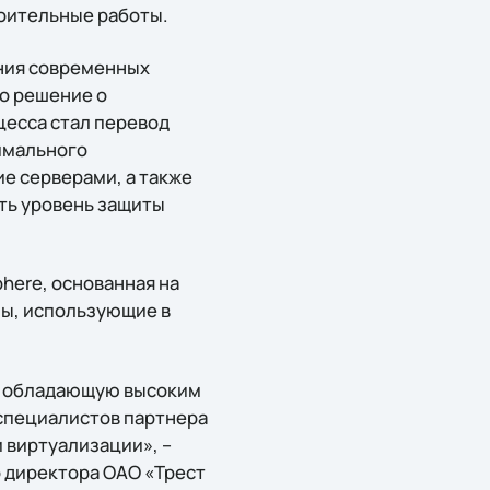
оительные работы.
ния современных
о решение о
цесса стал перевод
имального
е серверами, а также
ть уровень защиты
here, основанная на
ны, использующие в
, обладающую высоким
 специалистов партнера
 виртуализации», –
 директора ОАО «Трест