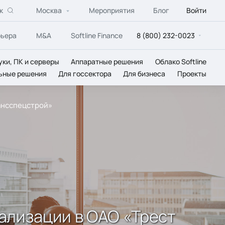
к
Москва
Мероприятия
Блог
Войти
рьера
M&A
Softline Finance
8 (800) 232-0023
уки, ПК и серверы
Аппаратные решения
Облако Softline
ьные решения
Для госсектора
Для бизнеса
Проекты
ансспецстрой»
ализации в ОАО «Трест