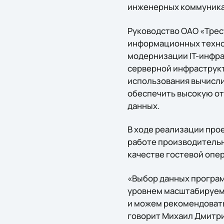
инженерных коммуникац
Руководство ОАО «Трес
информационных техно
модернизации IT-инфра
серверной инфраструкт
использования вычисли
обеспечить высокую о
данных.
В ходе реализации про
работе производительн
качестве гостевой опе
«Выбор данных програ
уровнем масштабируемо
и можем рекомендовать 
говорит Михаил Дмитри