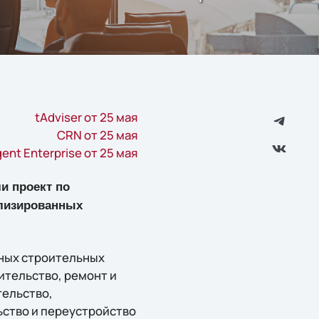
tAdviser от 25 мая
CRN от 25 мая
igent Enterprise от 25 мая
и проект по
ализированных
нных строительных
ительство, ремонт и
тельство,
ьство и переустройство