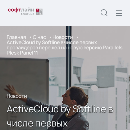
Главная
О нас
Новости
ActiveCloud by Softline в числе первых
провайдеров перешел на новую версию Parallels
Plesk Panel 11
Новости
ActiveCloud by Softline в
числе первых