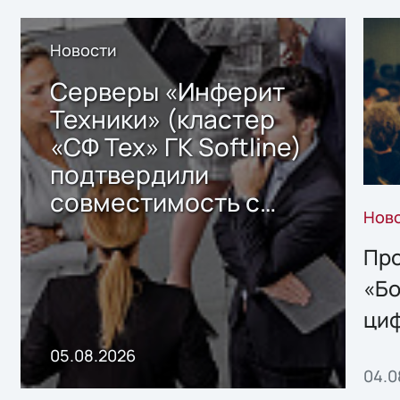
Новости
Серверы «Инферит
Техники» (кластер
«СФ Тех» ГК Softline)
подтвердили
совместимость с
Нов
решением Sharx
Storage 2.x для
Про
хранения данных
«Бо
ци
пр
05.08.2026
04.0
без