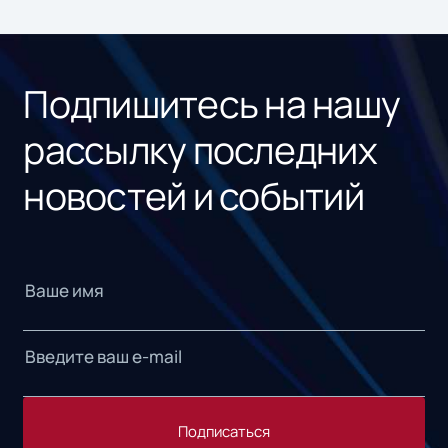
ном
«1С
Подпишитесь на нашу
рассылку последних
новостей и событий
Подписаться