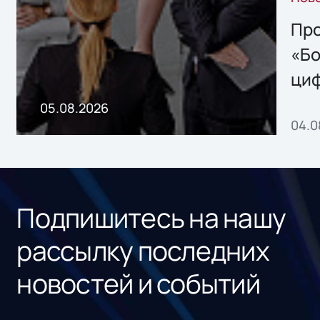
решением Sharx
Storage 2.x для
Про
хранения данных
«Бо
ци
пр
05.08.2026
04.0
без
ном
«1С
Подпишитесь на нашу
рассылку последних
новостей и событий