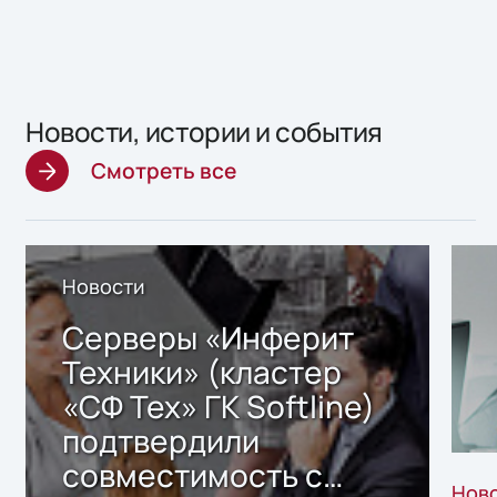
Новости, истории и события
Смотреть все
Новости
Серверы «Инферит
Техники» (кластер
«СФ Тех» ГК Softline)
подтвердили
совместимость с
Нов