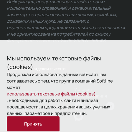
Информация, представленная на сайте, носит
исключительно справочный и ознакомительный
характер, не предназначена для личных, семейных,
домашних и иных нужд, не связанных с
осуществлением предпринимательской деятельности
и не ориентирована на потребителей по смыслу
Федерального закона от 24.06.2025 № 168-ФЗ.
Мы используем текстовые файлы
(cookies)
Связаться с отделом качества
Продолжая использовать данный веб-сайт, вы
соглашаетесь с тем, что группа компаний Softline
может
Условия
© 1993—2026 Softline
использовать текстовые файлы (cookies)
использования
, необходимые для работы сайта и анализа
посещаемости, в целях хранения ваших учетных
Политика
данных, параметров и предпочтений.
конфиденциальности
Принять
16+