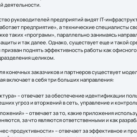
й деятельности.
ство руководителей предприятий видят IT-инфраструкт
работает предприятие», а технические специалисты св
жке таких «программ», параллельно занимаясь напра
ащиты и так далее. Однако, существует еще и такой с
 призван поднять эффективность работы как офисного
одразделения целиком.
ля конечных заказчиков и партнеров существует модел
ая включает в себя три больших направления:
тура» – отвечает за обеспечение идентификации поль
ешних угроз и вторжений в сеть, управление и контрол
ожений» – отвечает за то, какие приложения использ
еняются, за что являются ответственными и как разра
нес-продуктивности» – отвечает за эффективное и пр