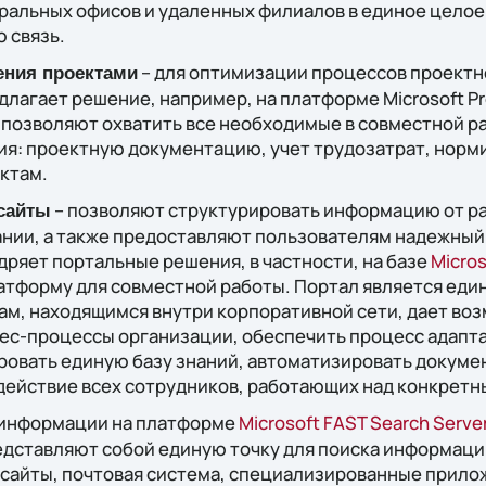
альных офисов и удаленных филиалов в единое целое,
 связь.
– для оптимизации процессов проектн
ения проектами
длагает решение, например, на платформе Microsoft Pro
позволяют охватить все необходимые в совместной р
ия: проектную документацию, учет трудозатрат, норм
ктам.
– позволяют структурировать информацию от р
сайты
нии, а также предоставляют пользователям надежный 
едряет портальные решения, в частности, на базе
Micros
тформу для совместной работы. Портал является един
ам, находящимся внутри корпоративной сети, дает во
ес-процессы организации, обеспечить процесс адапта
ровать единую базу знаний, автоматизировать докуме
действие всех сотрудников, работающих над конкретн
информации на платформе
Microsoft FAST Search Serve
редставляют собой единую точку для поиска информаци
-сайты, почтовая система, специализированные прило