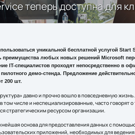
rvice теперь доступна для кл
спользоваться уникальной бесплатной услугой Start S
 преимущества любых новых решений Microsoft пере
ие IT-специалистов проходят непосредственно в офи
 пилотного демо-стенда. Предложение действительн
 200 шт.
руктура» давно и прочно вошло в повседневную жизнь
 том числе и неспециализированные, часто говорят о т
ся стратегическим ресурсом организации.
ажнейшая основа для предоставления данных с помощ
льзовательских приложений, необходимых для ведения