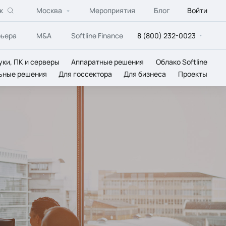
к
Москва
Мероприятия
Блог
Войти
рьера
M&A
Softline Finance
8 (800) 232-0023
уки, ПК и серверы
Аппаратные решения
Облако Softline
ьные решения
Для госсектора
Для бизнеса
Проекты