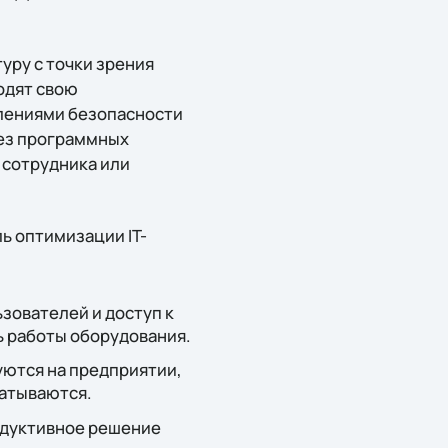
уру с точки зрения
одят свою
влениями безопасности
рез программных
 сотрудника или
ь оптимизации IT-
зователей и доступ к
ь работы оборудования.
уются на предприятии,
батываются.
одуктивное решение