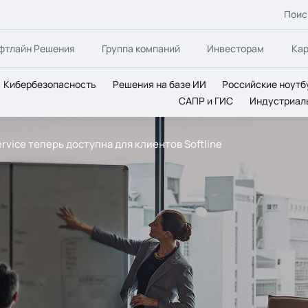
Поис
фтлайн Решения
Группа компаний
Инвесторам
Ка
Кибербезопасность
Решения на базе ИИ
Российские ноутб
САПР и ГИС
Индустриал
ervice теперь доступна для клиентов Softline