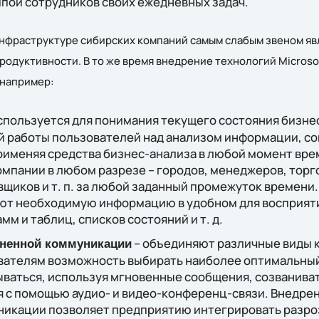
пой сотрудников своих ежедневных задач.
инфраструктуре сибирских компаний самым слабым звеном явл
одуктивности. В то же время внедрение технологий Microso
 например:
спользуется для понимания текущего состояния бизнес
й работы пользователей над анализом информации, с
рименяя средства бизнес-анализа в любой момент вре
мпании в любом разрезе – городов, менеджеров, торг
щиков и т. п. за любой заданный промежуток времени.
ют необходимую информацию в удобном для восприяти
м и таблиц, списков состояний и т. д.
– объединяют различные виды 
ненной коммуникации
вателям возможность выбирать наиболее оптимальный
ваться, используя мгновенные сообщения, созваниват
я с помощью аудио- и видео-конференц-связи. Внедр
икации позволяет предприятию интегрировать разр