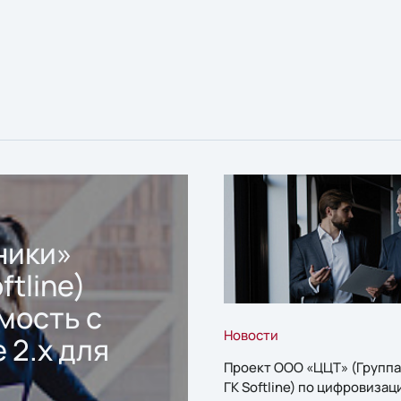
ники»
ftline)
мость с
Новости
 2.x для
Проект ООО «ЦЦТ» (Группа
ГК Softline) по цифровизац