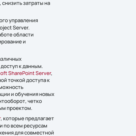
 снизить затраты на
ого управления
ject Server.
аботе области
ирование и
азличных
доступ к данным.
oft SharePoint Server
,
ой точкой доступа к
зможность
ции и обучения новых
нтооборот, четко
ым проектом.
r
, которые предлагает
и по всем ресурсам
жения для совместной