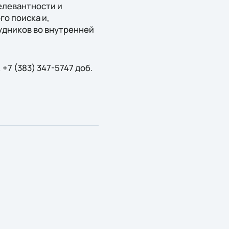
елевантности и
о поиска и,
удников во внутренней
7 (383) 347-5747 доб.