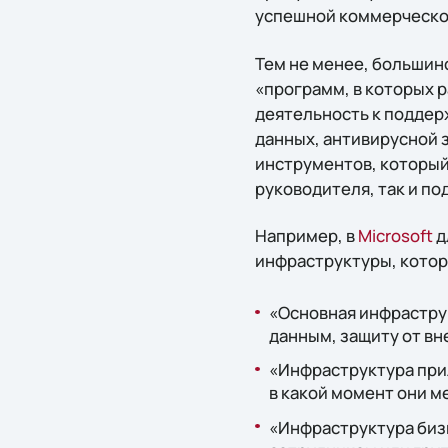
успешной коммерческо
Тем не менее, большин
«программ, в которых 
деятельность к поддер
данных, антивирусной з
инструментов, который
руководителя, так и п
Например, в
Microsoft
д
инфраструктуры, котор
«Основная инфраструк
данным, защиту от вн
«Инфраструктура прил
в какой момент они м
«Инфраструктура биз