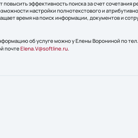
т повысить эффективность поиска за счет сочетания р
озможности настройки полнотекстового и атрибутивног
ащает время на поиск информации, документов и сотр
ормацию об услуге можно у Елены Ворониной по тел. +
ой почте
Elena.V@softline.ru
.