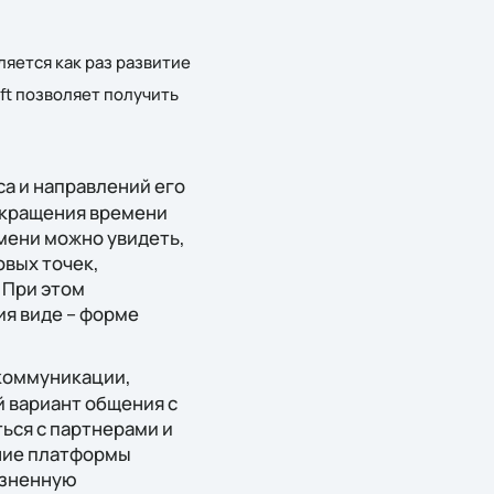
яется как раз развитие
ft позволяет получить
а и направлений его
окращения времени
мени можно увидеть,
овых точек,
 При этом
я виде – форме
коммуникации,
 вариант общения с
ься с партнерами и
ение платформы
озненную