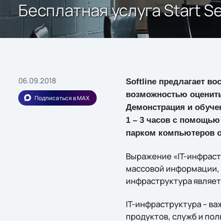
Бесплатная услуга Start Se
06.09.2018
Softline предлагает во
возможностью оценить
Подписаться в MAX
Демонстрация и обучен
1 – 3 часов с помощью
парком компьютеров от
Выражение «IT-инфраст
массовой информации, в
инфраструктура являет
IT-инфраструктура – в
продуктов, служб и по