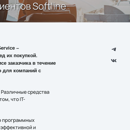
иентов Softline
ervice –
д их покупкой.
се заказчика в течение
о для компаний с
. Различные средства
ом, что IT-
ью программных
 эффективной и