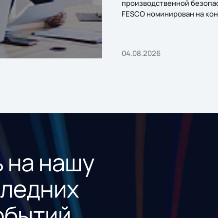
производственной безопа
FESCO номинирован на кон
«1С:Проект года»
04.08.2026
 на нашу
следних
обытий