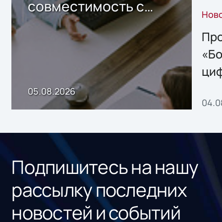
совместимость с
Нов
решением Sharx
Storage 2.x для
Про
хранения данных
«Бо
ци
пр
05.08.2026
04.0
без
ном
«1С
Подпишитесь на нашу
рассылку последних
новостей и событий