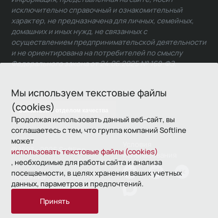
исключительно справочный и ознакомительный
характер, не предназначена для личных, семейных,
домашних и иных нужд, не связанных с
осуществлением предпринимательской деятельности
и не ориентирована на потребителей по смыслу
Федерального закона от 24.06.2025 № 168-ФЗ.
Мы используем текстовые файлы
(cookies)
Связаться с отделом качества
Продолжая использовать данный веб-сайт, вы
соглашаетесь с тем, что группа компаний Softline
может
Условия
© 1993—2026 Softline
использовать текстовые файлы (cookies)
использования
, необходимые для работы сайта и анализа
посещаемости, в целях хранения ваших учетных
Политика
данных, параметров и предпочтений.
конфиденциальности
Принять
16+