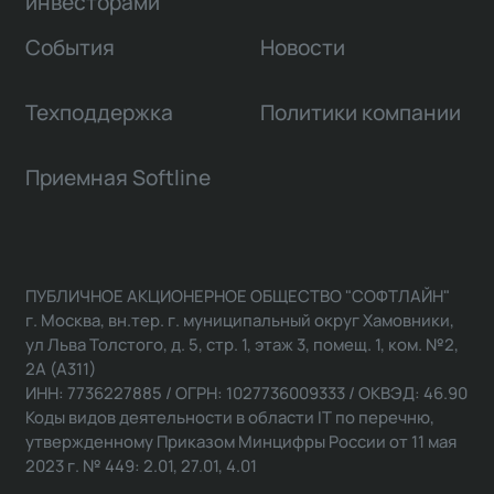
инвесторами
События
Новости
Техподдержка
Политики компании
Приемная Softline
ПУБЛИЧНОЕ АКЦИОНЕРНОЕ ОБЩЕСТВО "СОФТЛАЙН"
г. Москва, вн.тер. г. муниципальный округ Хамовники,
ул Льва Толстого, д. 5, стр. 1, этаж 3, помещ. 1, ком. №2,
2А (А311)
ИНН: 7736227885 / ОГРН: 1027736009333 / ОКВЭД: 46.90
Коды видов деятельности в области IT по перечню,
утвержденному Приказом Минцифры России от 11 мая
2023 г. № 449: 2.01, 27.01, 4.01