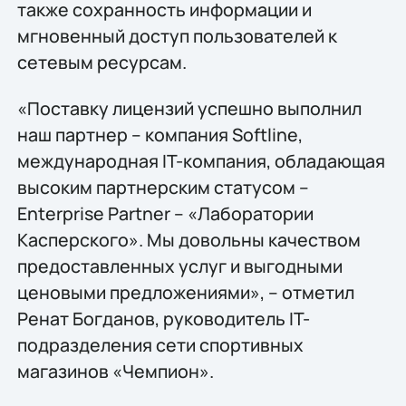
также сохранность информации и
мгновенный доступ пользователей к
сетевым ресурсам.
«Поставку лицензий успешно выполнил
наш партнер – компания Softline,
международная IT-компания, обладающая
высоким партнерским статусом –
Enterprise Partner – «Лаборатории
Касперского». Мы довольны качеством
предоставленных услуг и выгодными
ценовыми предложениями», – отметил
Ренат Богданов, руководитель IT-
подразделения сети спортивных
магазинов «Чемпион».