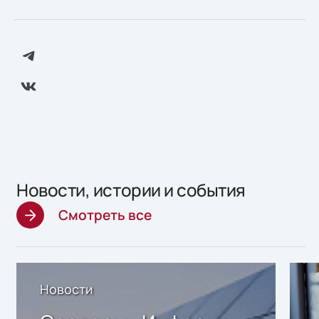
Новости, истории и события
Смотреть все
Новости