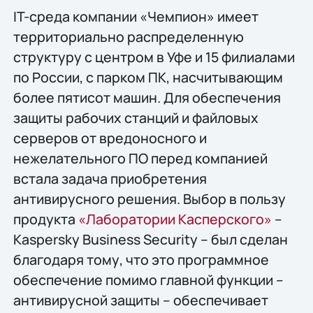
IT-среда компании «Чемпион» имеет
территориально распределенную
структуру с центром в Уфе и 15 филиалами
по России, с парком ПК, насчитывающим
более пятисот машин. Для обеспечения
защиты рабочих станций и файловых
серверов от вредоносного и
нежелательного ПО перед компанией
встала задача приобретения
антивирусного решения. Выбор в пользу
продукта
«Лаборатории Касперского»
–
Kaspersky Business Security – был сделан
благодаря тому, что это программное
обеспечение помимо главной функции –
антивирусной защиты – обеспечивает