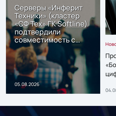
Серверы «Инферит
Техники» (кластер
«СФ Тех» ГК Softline)
подтвердили
совместимость с
Нов
решением Sharx
Storage 2.x для
Про
хранения данных
«Бо
ци
пр
05.08.2026
04.0
без
ном
«1С