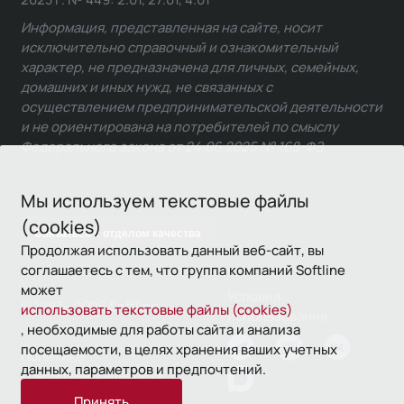
Информация, представленная на сайте, носит
исключительно справочный и ознакомительный
характер, не предназначена для личных, семейных,
домашних и иных нужд, не связанных с
осуществлением предпринимательской деятельности
и не ориентирована на потребителей по смыслу
Федерального закона от 24.06.2025 № 168-ФЗ.
Мы используем текстовые файлы
(cookies)
Связаться с отделом качества
Продолжая использовать данный веб-сайт, вы
соглашаетесь с тем, что группа компаний Softline
может
Условия
© 1993—2026 Softline
использовать текстовые файлы (cookies)
использования
, необходимые для работы сайта и анализа
посещаемости, в целях хранения ваших учетных
Политика
данных, параметров и предпочтений.
конфиденциальности
Принять