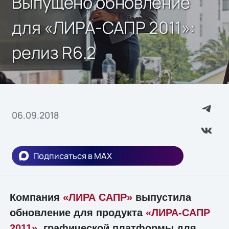
Выпущено обновление
для «ЛИРА-САПР 2011»:
релиз R6.2
06.09.2018
Подписаться в MAX
Компания
«ЛИРА САПР»
выпустила
обновление для продукта
«ЛИРА-САПР
2011»
, графической платформы для