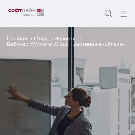
Главная
О нас
Новости
Вебинар «VMware vCloud – лестница в «облака»