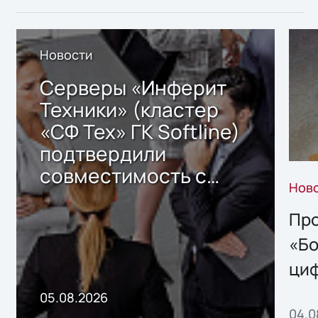
Новости
Серверы «Инферит
Техники» (кластер
«СФ Тех» ГК Softline)
подтвердили
совместимость с
Нов
решением Sharx
Storage 2.x для
Про
хранения данных
«Бо
ци
пр
05.08.2026
04.0