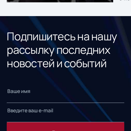
без
ном
«1С
Подпишитесь на нашу
рассылку последних
новостей и событий