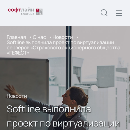
Главная
О нас
Новости
Softline выполнила проект по виртуализации
серверов «Страхового акционерного общества
«ГЕФЕСТ»
Новости
Softline выполнила
проект по виртуализации