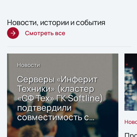
Новости, истории и события
Смотреть все
Новости
Серверы «Инферит
Техники» (кластер
«СФ Тех» ГК Softline)
подтвердили
совместимость с
Нов
решением Sharx
Storage 2.x для
Про