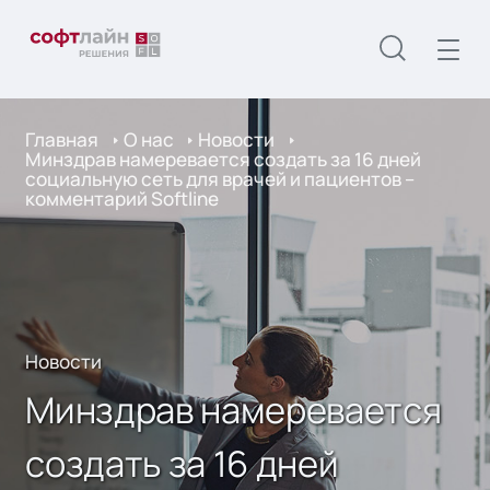
Главная
О нас
Новости
Минздрав намеревается создать за 16 дней
социальную сеть для врачей и пациентов –
комментарий Softline
Новости
Минздрав намеревается
создать за 16 дней