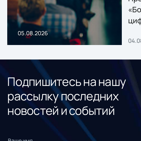
хранения данных
«Бо
ци
пр
05.08.2026
04.0
без
ном
«1С
Подпишитесь на нашу
рассылку последних
новостей и событий