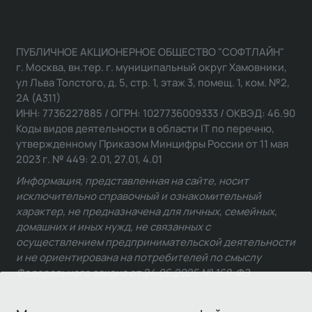
ПУБЛИЧНОЕ АКЦИОНЕРНОЕ ОБЩЕСТВО "СОФТЛАЙН"
г. Москва, вн.тер. г. муниципальный округ Хамовники,
ул Льва Толстого, д. 5, стр. 1, этаж 3, помещ. 1, ком. №2,
2А (А311)
ИНН: 7736227885 / ОГРН: 1027736009333 / ОКВЭД: 46.90
Коды видов деятельности в области IT по перечню,
утвержденному Приказом Минцифры России от 11 мая
2023 г. № 449: 2.01, 27.01, 4.01
Информация, представленная на сайте, носит
исключительно справочный и ознакомительный
характер, не предназначена для личных, семейных,
домашних и иных нужд, не связанных с
осуществлением предпринимательской деятельности
и не ориентирована на потребителей по смыслу
Федерального закона от 24.06.2025 № 168-ФЗ.