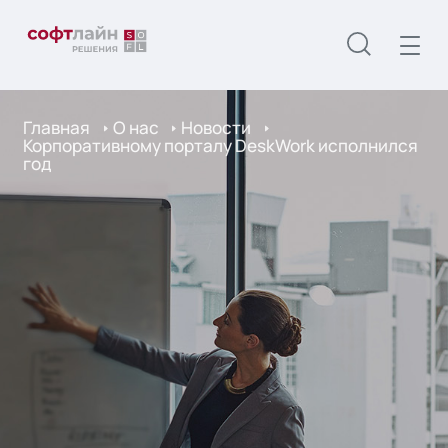
Главная
О нас
Новости
Корпоративному порталу DeskWork исполнился
год