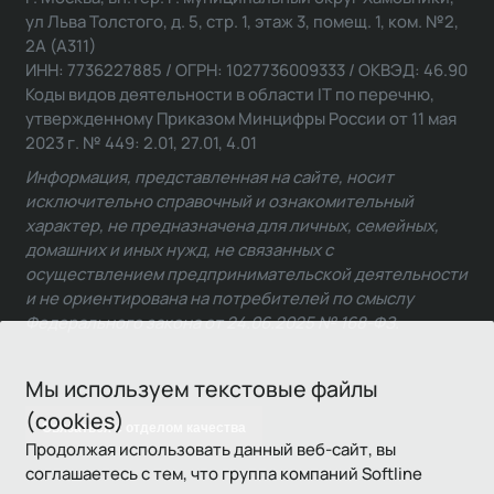
ул Льва Толстого, д. 5, стр. 1, этаж 3, помещ. 1, ком. №2,
2А (А311)
ИНН: 7736227885 / ОГРН: 1027736009333 / ОКВЭД: 46.90
Коды видов деятельности в области IT по перечню,
утвержденному Приказом Минцифры России от 11 мая
2023 г. № 449: 2.01, 27.01, 4.01
Информация, представленная на сайте, носит
исключительно справочный и ознакомительный
характер, не предназначена для личных, семейных,
домашних и иных нужд, не связанных с
осуществлением предпринимательской деятельности
и не ориентирована на потребителей по смыслу
Федерального закона от 24.06.2025 № 168-ФЗ.
Мы используем текстовые файлы
(cookies)
Связаться с отделом качества
Продолжая использовать данный веб-сайт, вы
соглашаетесь с тем, что группа компаний Softline