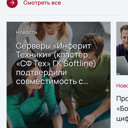
Смотреть все
Новости
Серверы «Инферит
Техники» (кластер
«СФ Тех» ГК Softline)
подтвердили
совместимость с
Нов
решением Sharx
Storage 2.x для
Про
хранения данных
«Бо
ци