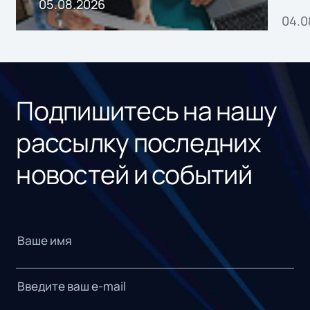
пр
05.08.2026
04.0
без
ном
«1С
Подпишитесь на нашу
рассылку последних
новостей и событий