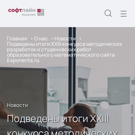
Главная
О нас
Новости
Подведены итоги XXIII конкурса методических
разработок и студенческих работ
образовательного математического сайта
Exponenta.ru
Новости
Подведены итоги XXIII
конкурса методических