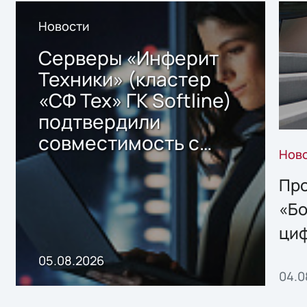
Новости
Серверы «Инферит
Техники» (кластер
«СФ Тех» ГК Softline)
подтвердили
совместимость с
Нов
решением Sharx
Storage 2.x для
Про
хранения данных
«Бо
ци
пр
05.08.2026
04.0
без
ном