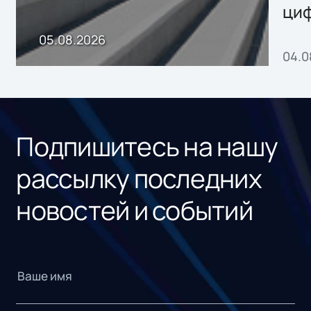
ци
пр
05.08.2026
04.0
без
ном
«1С
Подпишитесь на нашу
рассылку последних
новостей и событий