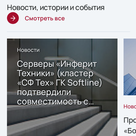
Новости, истории и события
Смотреть все
Новости
Серверы «Инферит
Техники» (кластер
«СФ Тех» ГК Softline)
подтвердили
совместимость с
Нов
решением Sharx
Storage 2.x для
Про
хранения данных
«Бо