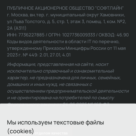
ПУБЛИЧНОЕ АКЦИОНЕРНОЕ ОБЩЕСТВО "СОФТЛАЙН"
г. Москва, вн.тер. г. муниципальный округ Хамовники,
ул Льва Толстого, д. 5, стр. 1, этаж 3, помещ. 1, ком. №2,
2А (А311)
ИНН: 7736227885 / ОГРН: 1027736009333 / ОКВЭД: 46.90
Коды видов деятельности в области IT по перечню,
утвержденному Приказом Минцифры России от 11 мая
2023 г. № 449: 2.01, 27.01, 4.01
Информация, представленная на сайте, носит
исключительно справочный и ознакомительный
характер, не предназначена для личных, семейных,
домашних и иных нужд, не связанных с
осуществлением предпринимательской деятельности
и не ориентирована на потребителей по смыслу
Федерального закона от 24.06.2025 № 168-ФЗ.
Мы используем текстовые файлы
(cookies)
Связаться с отделом качества