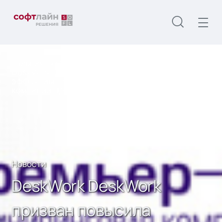
Главная
О нас
Новости
DeskWork DeskWork призван повысила
эффективность и ускорила бизнес–процессы в
компании Премьер-Энерго
Новости
DeskWork DeskWork
призван повысила