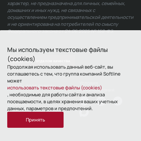
характер, не предназначена для личных, семейных,
домашних и иных нужд, не связанных с
осуществлением предпринимательской деятельности
и не ориентирована на потребителей по смыслу
Федерального закона от 24.06.2025 № 168-ФЗ.
Мы используем текстовые файлы
(cookies)
Связаться с отделом качества
Продолжая использовать данный веб-сайт, вы
соглашаетесь с тем, что группа компаний Softline
может
Условия
© 1993—2026 Softline
использовать текстовые файлы (cookies)
использования
, необходимые для работы сайта и анализа
посещаемости, в целях хранения ваших учетных
Политика
данных, параметров и предпочтений.
конфиденциальности
Принять
16+