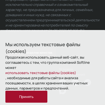
исключительно справочный и ознакомительный
характер, не предназначена для личных, семейных,
домашних и иных нужд, не связанных с
осуществлением предпринимательской деятельности
и не ориентирована на потребителей по смыслу
Федерального закона от 24.06.2025 № 168-ФЗ.
Мы используем текстовые файлы
(cookies)
Связаться с отделом качества
Продолжая использовать данный веб-сайт, вы
соглашаетесь с тем, что группа компаний Softline
может
Условия
© 1993—2026 Softline
использовать текстовые файлы (cookies)
использования
, необходимые для работы сайта и анализа
посещаемости, в целях хранения ваших учетных
Политика
данных, параметров и предпочтений.
конфиденциальности
Принять
16+