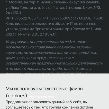
г. Москва, вн.тер. г. муниципальный округ Хамовники,
ул Льва Толстого, д. 5, стр. 1, этаж 3, помещ. 1, ком. №2,
2А (А311)
ИНН: 7736227885 / ОГРН: 1027736009333 / ОКВЭД: 46.90
Коды видов деятельности в области IT по перечню,
утвержденному Приказом Минцифры России от 11 мая
2023 г. № 449: 2.01, 27.01, 4.01
Информация, представленная на сайте, носит
исключительно справочный и ознакомительный
характер, не предназначена для личных, семейных,
домашних и иных нужд, не связанных с
осуществлением предпринимательской деятельности
и не ориентирована на потребителей по смыслу
Федерального закона от 24.06.2025 № 168-ФЗ.
Мы используем текстовые файлы
(cookies)
Связаться с отделом качества
Продолжая использовать данный веб-сайт, вы
соглашаетесь с тем, что группа компаний Softline