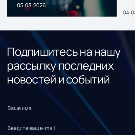
пр
05.08.2026
04.0
без
ном
«1С
Подпишитесь на нашу
рассылку последних
новостей и событий