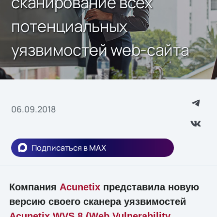
сканирование всех
потенциальных
уязвимостей web-сайта
06.09.2018
Подписаться в MAX
Компания
Acunetix
представила новую
версию своего сканера уязвимостей
Acunetix WVS 8 (Web Vulnerability