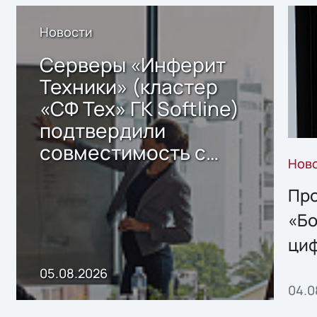
Новости
Серверы «Инферит
Техники» (кластер
«СФ Тех» ГК Softline)
подтвердили
совместимость с
Нов
решением Sharx
Storage 2.x для
Про
хранения данных
«Бо
ци
пр
05.08.2026
04.0
без