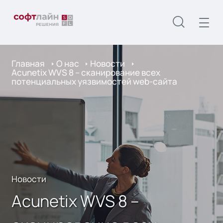
Главная
О нас
Новости
Acunetix WVS 8 – сканирование всех
потенциальных уязвимостей web-сайта
Новости
Acunetix WVS 8 –