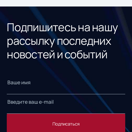
ном
«1С
Подпишитесь на нашу
рассылку последних
новостей и событий
Подписаться