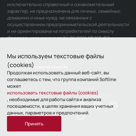
исключительно справочный и ознакомительный
характер, не предназначена для личных, семейных,
домашних и иных нужд, не связанных с
осуществлением предпринимательской деятельности
и не ориентирована на потребителей по смыслу
Федерального закона от 24.06.2025 № 168-ФЗ.
Мы используем текстовые файлы
(cookies)
Связаться с отделом качества
Продолжая использовать данный веб-сайт, вы
соглашаетесь с тем, что группа компаний Softline
может
Условия
© 1993—2026 Softline
использовать текстовые файлы (cookies)
использования
, необходимые для работы сайта и анализа
посещаемости, в целях хранения ваших учетных
Политика
данных, параметров и предпочтений.
конфиденциальности
Принять
16+