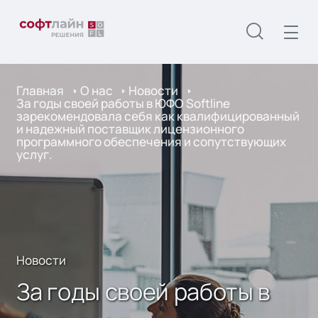
Главная
О нас
Новости
За годы своей работы в ЮФО Softline
зарекомендовала себя как квалифицированный
и надежный поставщик лицензионного
программного обеспечения и сопутствующих
услуг.
Новости
За годы своей работы в