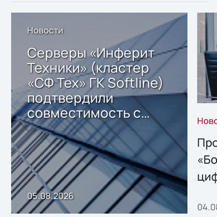
Новости
Серверы «Инферит
Техники» (кластер
«СФ Тех» ГК Softline)
подтвердили
совместимость с
Нов
решением Sharx
Storage 2.x для
Про
хранения данных
«Бо
ци
пр
05.08.2026
04.0
без