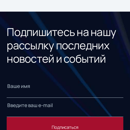
ном
«1С
Подпишитесь на нашу
рассылку последних
новостей и событий
Подписаться