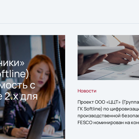
ники»
ftline)
мость с
Новости
 2.x для
Проект ООО «ЦЦТ» (Группа
ГК Softline) по цифровизац
производственной безопа
FESCO номинирован на кон
«1С:Проект года»