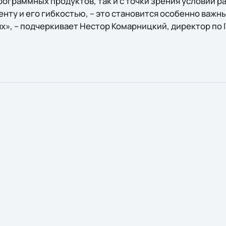
рограммных продуктов, так и с точки зрения условий 
иенту и его гибкостью, – это становится особенно важ
х», – подчеркивает Нестор Комарницкий, директор по 