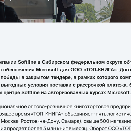
мпании Softline в Сибирском федеральном округе об
о обеспечения Microsoft для ООО «ТОП-КНИГА». Дого
 победы в закрытом тендере, в рамках которого комп
выгодные условия поставки с рассрочкой платежа, 
центре Softline на авторизованных курсах Microsoft.
иональное оптово-розничное книготорговое предпри
тоящее время «ТОП-КНИГА» объединяет: пять логистич
Москва, Ростов-на-Дону, Самара), свыше 500 магазино
ия продает более 3 млн книг в месяц. Оборот ООО «ТО