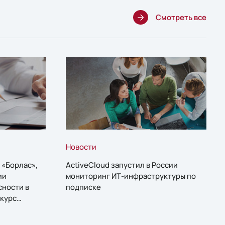
Смотреть все
Новости
 «Борлас»,
ActiveCloud запустил в России
ии
мониторинг ИТ-инфраструктуры по
сности в
подписке
курс