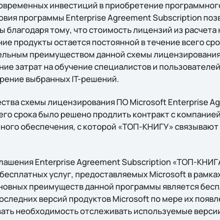
новременных инвестиций в приобретение программног
овия программы Enterprise Agreement Subscription по
 благодаря тому, что стоимость лицензий из расчета н
ие продукты остается постоянной в течение всего сро
ельным преимуществом данной схемы лицензирования
ие затрат на обучение специалистов и пользователей,
рение выбранных IT-решений.
тва схемы лицензирования ПО Microsoft Enterprise Ag
его срока было решено продлить контракт с компанией
ого обеспечения, с которой «ТОП-КНИГУ» связывают
лашения Enterprise Agreement Subscription «ТОП-КНИГ
бесплатных услуг, предоставляемых Microsoft в рамка
сновных преимуществ данной программы является бес
следних версий продуктов Microsoft по мере их появл
ать необходимость отслеживать используемые верси