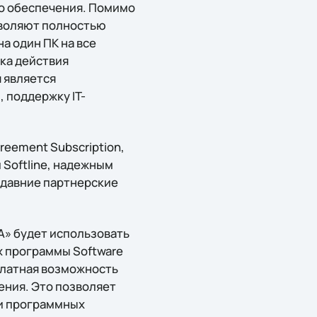
о обеспечения. Помимо
зволяют полностью
а один ПК на все
ка действия
 является
 поддержку IT-
reement Subscription,
 Softline, надежным
 давние партнерские
А» будет использовать
х программы Software
платная возможность
ения. Это позволяет
и программных