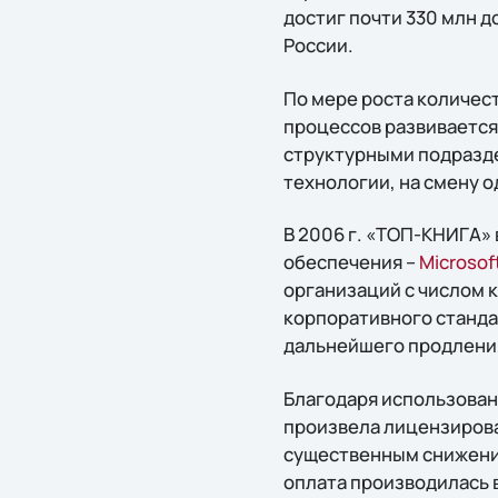
достиг почти 330 млн 
России.
По мере роста количес
процессов развиваетс
структурными подразд
технологии, на смену 
В 2006 г. «ТОП-КНИГА»
обеспечения –
Microsof
организаций с числом к
корпоративного станда
дальнейшего продлени
Благодаря использован
произвела лицензирова
существенным снижени
оплата производилась в