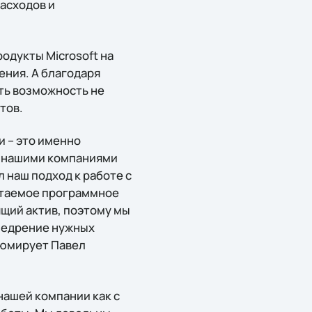
асходов и
одукты Microsoft на
ения. А благодаря
сть возможность не
тов.
и – это именно
у нашими компаниями
 наш подход к работе с
етаемое программное
щий актив, поэтому мы
внедрение нужных
зюмирует Павел
нашей компании как с