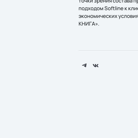
точки зрения состава п
подходом Softline к кл
экономических условия
КНИГА».