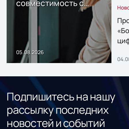
совместимость с
Нов
решением Sharx
Storage 2.x для
Про
хранения данных
«Бо
ци
пр
05.08.2026
04.0
без
ном
«1С
Подпишитесь на нашу
рассылку последних
новостей и событий