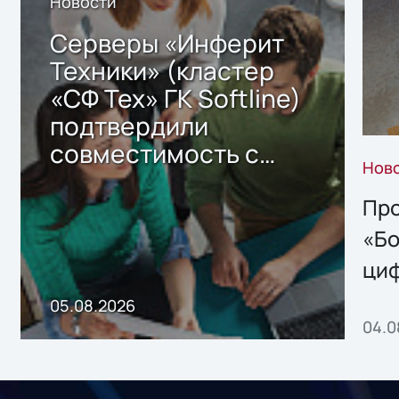
Новости
Серверы «Инферит
Техники» (кластер
«СФ Тех» ГК Softline)
подтвердили
совместимость с
Нов
решением Sharx
Storage 2.x для
Про
хранения данных
«Бо
ци
пр
05.08.2026
04.0
без
ном
«1С