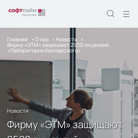
Главная
О нас
Новости
Фирму «ЭТМ» защищают 2500 лицензий
«Лаборатории Касперского»
Новости
Фирму «ЭТМ» защищают