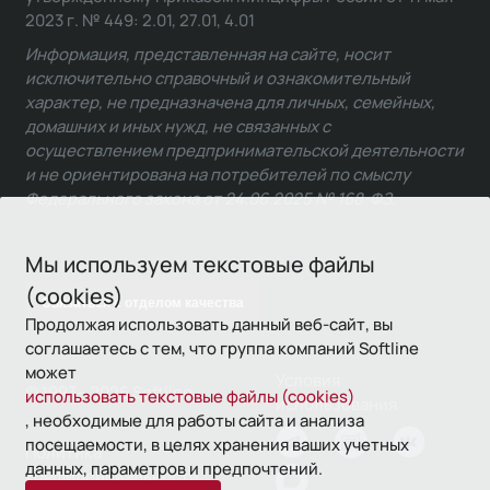
2023 г. № 449: 2.01, 27.01, 4.01
Информация, представленная на сайте, носит
исключительно справочный и ознакомительный
характер, не предназначена для личных, семейных,
домашних и иных нужд, не связанных с
осуществлением предпринимательской деятельности
и не ориентирована на потребителей по смыслу
Федерального закона от 24.06.2025 № 168-ФЗ.
Мы используем текстовые файлы
(cookies)
Связаться с отделом качества
Продолжая использовать данный веб-сайт, вы
соглашаетесь с тем, что группа компаний Softline
может
Условия
© 1993—2026 Softline
использовать текстовые файлы (cookies)
использования
, необходимые для работы сайта и анализа
посещаемости, в целях хранения ваших учетных
Политика
данных, параметров и предпочтений.
конфиденциальности