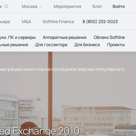
к
Москва
Мероприятия
Блог
Войти
рьера
M&A
Softline Finance
8 (800) 232-0023
уки, ПК и серверы
Аппаратные решения
Облако Softline
ьные решения
Для госсектора
Для бизнеса
Проекты
ую миграцию клиентов на последнюю версию популярного
ed Exchange 2010