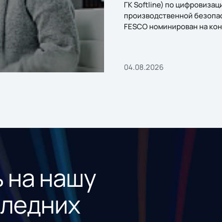
ГК Softline) по цифровизац
производственной безопа
FESCO номинирован на кон
«1С:Проект года»
04.08.2026
 на нашу
следних