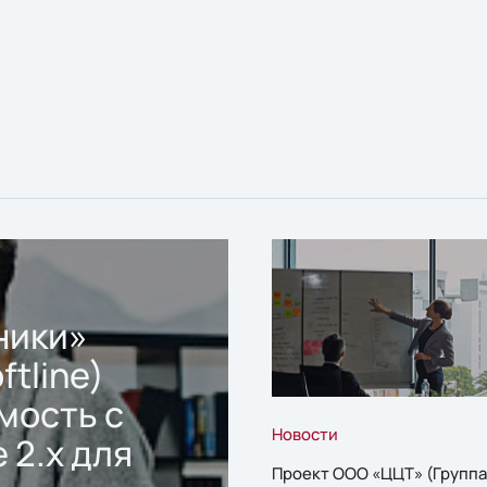
ники»
ftline)
мость с
Новости
 2.x для
Проект ООО «ЦЦТ» (Группа