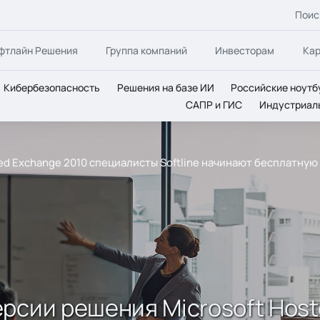
Поис
фтлайн Решения
Группа компаний
Инвесторам
Ка
Кибербезопасность
Решения на базе ИИ
Российские ноутб
САПР и ГИС
Индустриал
ed Exchange 2010 специалисты Softline начинают бесплатн
рсии решения Microsoft Host