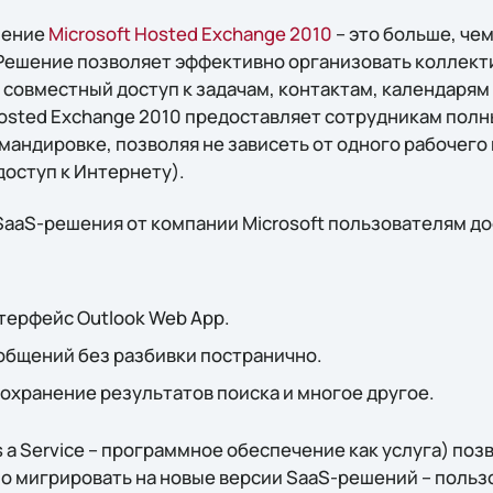
шение
Microsoft Hosted Exchange 2010
– это больше, че
Решение позволяет эффективно организовать коллект
 совместный доступ к задачам, контактам, календарям
Hosted Exchange 2010 предоставляет сотрудникам полн
омандировке, позволяя не зависеть от одного рабочего
доступ к Интернету).
SaaS-решения от компании Microsoft пользователям д
ерфейс Outlook Web App.
общений без разбивки постранично.
охранение результатов поиска и многое другое.
s a Service – программное обеспечение как услуга) по
о мигрировать на новые версии SaaS-решений – польз