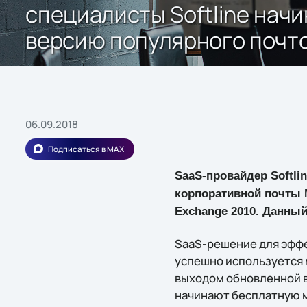
специалисты Softline на
версию популярного почт
06.09.2018
Подписаться в MAX
SaaS-провайдер Softli
корпоративной почты M
Exchange 2010. Данный
SaaS-решение для эффе
успешно используется 
выходом обновленной в
начинают бесплатную 