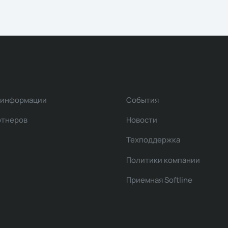
 информации
События
ртнеров
Новости
Техподдержка
Политики компании
Приемная Softline