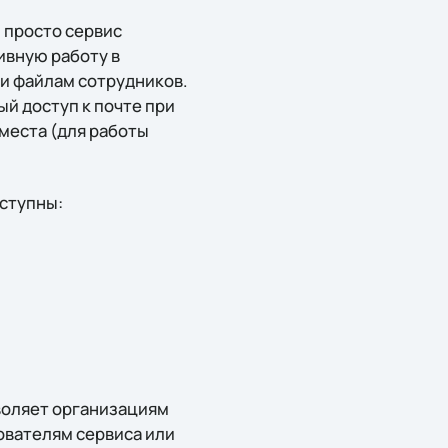
м просто сервис
ивную работу в
 и файлам сотрудников.
ый доступ к почте при
 места (для работы
оступны:
зволяет организациям
ователям сервиса или