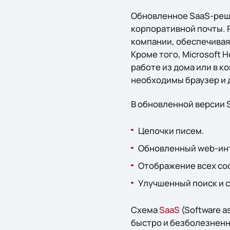
Обновленное SaaS-ре
корпоративной почты. 
компании, обеспечивая
Кроме того, Microsoft 
работе из дома или в к
необходимы браузер и 
В обновленной версии 
Цепочки писем.
Обновленный web-инт
Отображение всех со
Улучшенный поиск и с
Схема
SaaS
(Software a
быстро и безболезненн