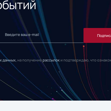
обытий
Подпис
х данных,
на получение
рассылок
и подтверждаю, что ознако