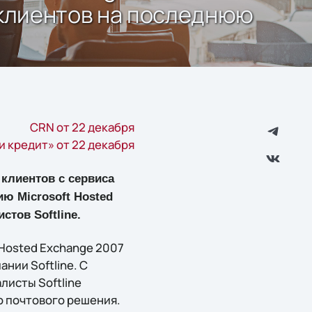
 клиентов на последнюю
CRN от 22 декабря
и кредит» от 22 декабря
 клиентов с сервиса
ю Microsoft Hosted
тов Softline.
Hosted Exchange 2007
ии Softline. С
листы Softline
 почтового решения.