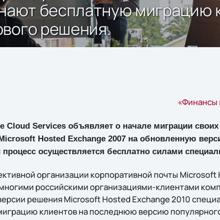
чинают бесплатную миграцию
ового решения.
«Финансы 
ne Cloud Services объявляет о начале миграции своих
icrosoft Hosted Exchange 2007 на обновленную верси
 процесс осуществляется бесплатно силами специалис
ктивной организации корпоративной почты Microsoft 
многими российскими организациями-клиентами компан
ерсии решения Microsoft Hosted Exchange 2010 специа
миграцию клиентов на последнюю версию популярного