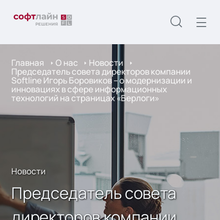
Главная
О нас
Новости
Председатель совета директоров компании
Softline Игорь Боровиков – о модернизации и
инновациях в сфере информационных
технологий на страницах «Берлоги»
Новости
Председатель совета
директоров компании