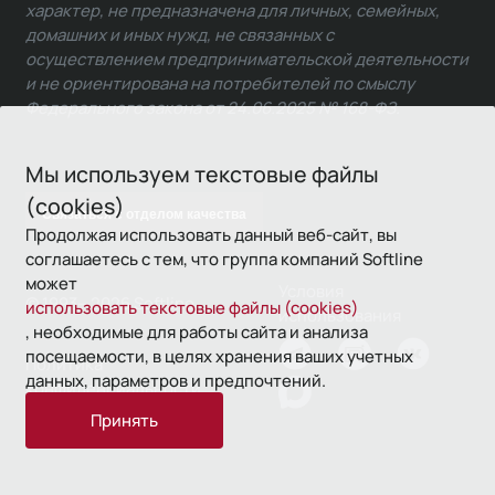
характер, не предназначена для личных, семейных,
домашних и иных нужд, не связанных с
осуществлением предпринимательской деятельности
и не ориентирована на потребителей по смыслу
Федерального закона от 24.06.2025 № 168-ФЗ.
Мы используем текстовые файлы
(cookies)
Связаться с отделом качества
Продолжая использовать данный веб-сайт, вы
соглашаетесь с тем, что группа компаний Softline
может
Условия
© 1993—2026 Softline
использовать текстовые файлы (cookies)
использования
, необходимые для работы сайта и анализа
посещаемости, в целях хранения ваших учетных
Политика
данных, параметров и предпочтений.
конфиденциальности
Принять
16+