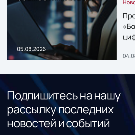
Нов
решением Sharx
Storage 2.x для
Про
хранения данных
«Бо
ци
пр
05.08.2026
04.0
без
ном
«1С
Подпишитесь на нашу
рассылку последних
новостей и событий